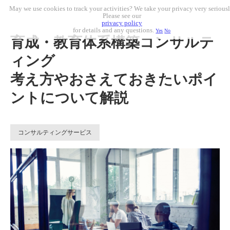
May we use cookies to track your activities? We take your privacy very seriousl
Please see our
privacy policy
for details and any questions.
Yes
No
育成・教育体系構築コンサルテ
ィング
考え方やおさえておきたいポイ
ントについて解説
コンサルティングサービス