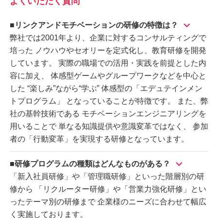
よくいただく質問
■リンクアンドモチベーションの研修の特徴は？
弊社では2001年より、企業に対するコンサルティングで
培った ノウハウやセオリーを定式化し、教育研修を開発
しています。 実際の職場での活用・実践を前提とした内
容に加え、 体感型ゲームやグループワークなどを中心と
した “楽しみ”ながら“学ぶ” 体感型の「エデュテインメン
トプログラム」 となっていることが特徴です。 また、弊
社の基幹技術である モチベーションエンジニアリングを
用いることで 単なる知識提供や意識変革ではなく、 参加
者の「行動変革」を実現する研修となっています。
■研修プログラムの種類はどんなものがある？
「新入社員研修」や「管理職研修」といった階層別の研
修から 「リクルーター研修」や「営業力強化研修」とい
ったテーマ別の研修まで 企業様のニーズに合わせて幅広
く実施しております。