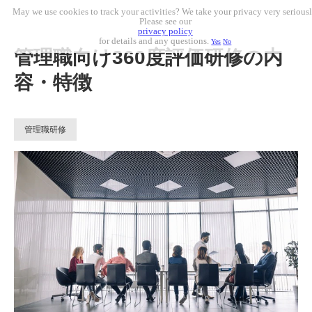
May we use cookies to track your activities? We take your privacy very seriousl
Please see our
privacy policy
for details and any questions.
Yes
No
管理職向け360度評価研修の内
容・特徴
管理職研修