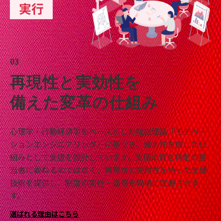
03
再現性と実効性を
備えた変革の仕組み
心理学・行動経済学をベースとした独自理論「モチベー
ションエンジニアリング」に基づき、属人性を排した仕
組みとして支援を設計しています。支援の質を特定の担
当者に委ねるのではなく、再現性と実効性を持った支援
技術を提供し、制度の実行・運用を現場に定着させま
す。
選ばれる理由はこちら