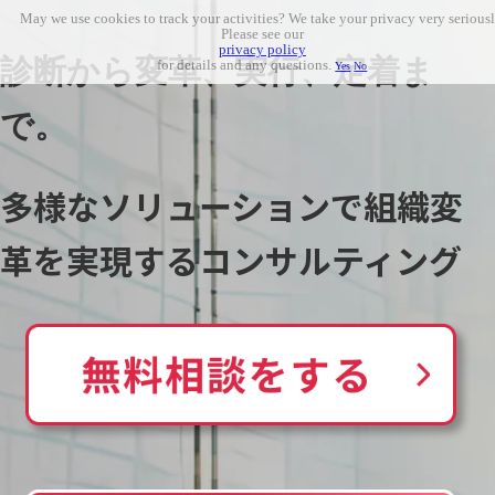
May we use cookies to track your activities? We take your privacy very seriousl
Please see our
privacy policy
診断から変革、実行、定着ま
for details and any questions.
Yes
No
で。
多様なソリューションで組織変
革を実現するコンサルティング