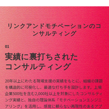
リンクアンドモチベーションのコ
ンサルティング
01
実績に裏打ちされた
コンサルティング
20年以上にわたる現場支援の実績をもとに、組織の課題
を構造的に可視化し、最適な打ち手を設計します。上場
企業500社を含む2,000社以上を対象にしたコンサルティ
ング実績と、独自の理論体系「モチベーションエンジニ
アリング」を活用し、感覚に頼らない再現性のあるアプ