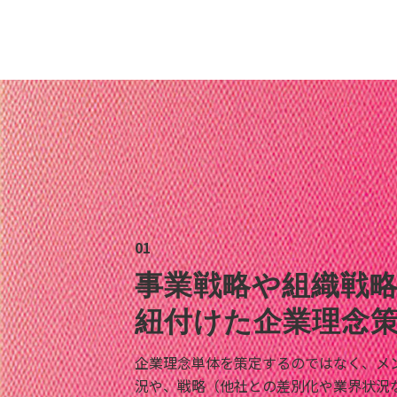
01
事業戦略や組織戦
紐付けた企業理念
企業理念単体を策定するのではなく、メ
況や、戦略（他社との差別化や業界状況