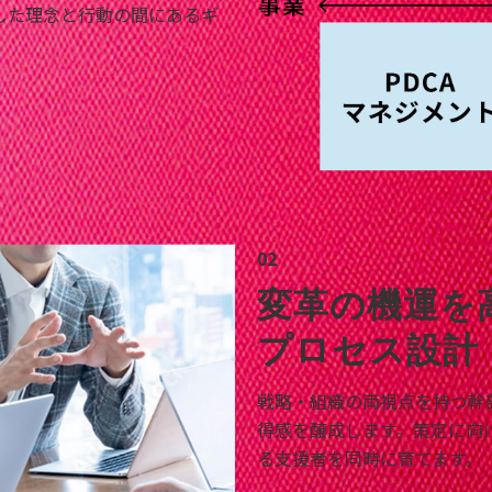
した理念と行動の間にあるギ
02
変革の機運を
プロセス設計
戦略・組織の両視点を持つ幹
得感を醸成します。策定に向
る支援者を同時に育てます。