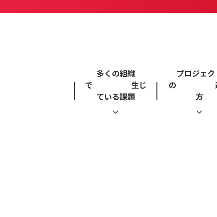
多くの組織
プロジェク
で 生じ
の 進
ている課題
方