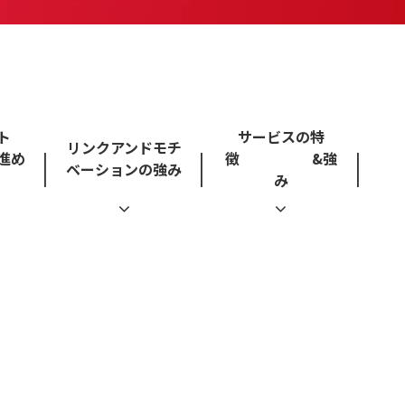
ト
サービスの特
リンクアンドモチ
め
徴 &強
ベーションの強み
み