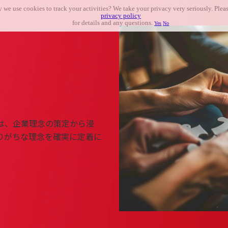
 we use cookies to track your activities? We take your privacy very seriously. Pleas
privacy policy
for details and any questions.
Yes
No
は、企業理念の策定から浸
りがちな理念を確実に定着に