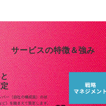
サービスの特徴＆強み
略と
策定
ンバー（自社の構成員）の状
など）を踏まえて策定します。