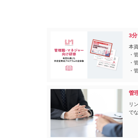
3
本
・
・
・
管
リ
で