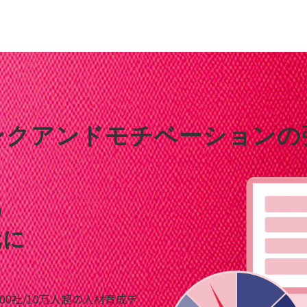
ンクアンドモチベーションの
の
元に
00社/10万人超の人材育成デ