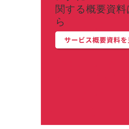
関する概要資料
ら  