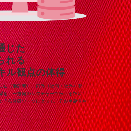
通じた
られる
キル観点の体得
左右（他部署）、内外（社内・社外）を
解を、一方向のレクチャーで伝えるだけ
できる体感ワークによって、その重要性や