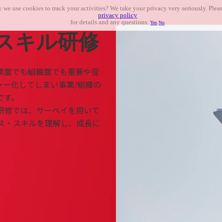
 we use cookies to track your activities? We take your privacy very seriously. Pleas
privacy policy
for details and any questions.
Yes
No
スキル研修
業面でも組織面でも重要や役
ャー化してしまい事業/組織の
です。
研修では、サーベイを用いて
ス・スキルを理解し、成長に