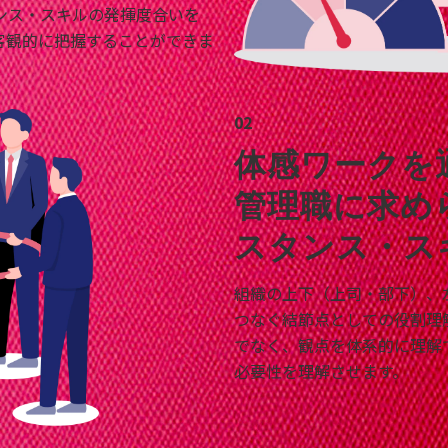
ンス・スキルの発揮度合いを
客観的に把握することができま
02
体感ワークを
管理職に求め
スタンス・ス
組織の上下（上司・部下）、
つなぐ結節点としての役割理
でなく、観点を体系的に理解
必要性を理解させます。