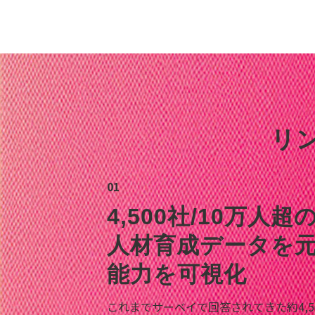
リ
01
4,500社/10万人超
人材育成データを
能力を可視化
これまでサーベイで回答されてきた約4,5