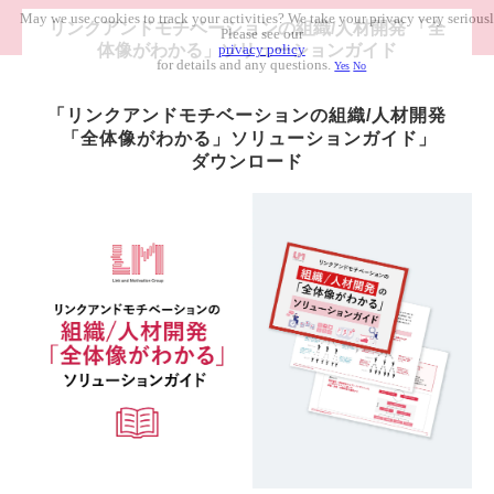
May we use cookies to track your activities? We take your privacy very seriousl
リンクアンドモチベーションの組織/人材開発 「全
Please see our
体像がわかる」ソリューションガイド
privacy policy
for details and any questions.
Yes
No
「リンクアンドモチベーションの組織/人材開発
 「全体像がわかる」ソリューションガイド」
ダウンロード