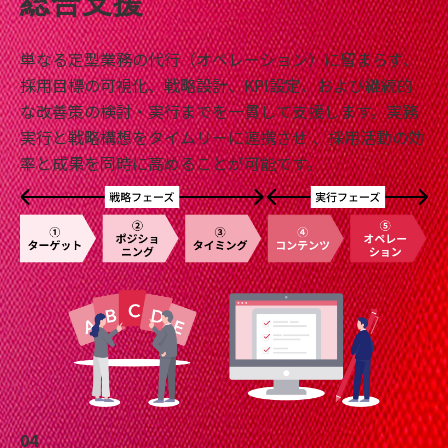
総合支援
単なる定型業務の代行（オペレーション）に留まらず、
採用目標の可視化、戦略設計、KPI設定、および継続的
な改善策の検討・実行までを一貫して支援します。実務
実行と戦略構想をタイムリーに連携させ 、採用活動の効
率と成果を同時に高めることが可能です。
04