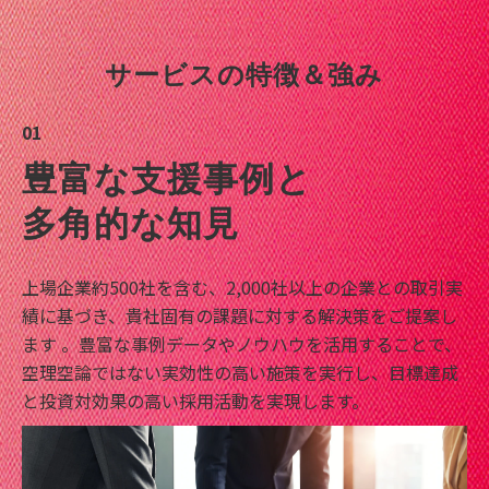
サービスの特徴＆強み
01
豊富な支援事例と
多角的な知見
上場企業約500社を含む、2,000社以上の企業との取引実
績に基づき、貴社固有の課題に対する解決策をご提案し
ます 。豊富な事例データやノウハウを活用することで、
空理空論ではない実効性の高い施策を実行し、目標達成
と投資対効果の高い採用活動を実現します。