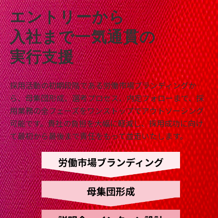
エントリーから
入社まで一気通貫の
実行支援
採用活動の初期段階である労働市場ブランディングか
ら、母集団形成、選考プロセス、内定フォローまで、採
用業務の全フェーズをワンストップでアウトソーシング
可能です。貴社の負担を大幅に軽減し、採用成功に向け
て最初から最後まで責任をもって並走いたします。