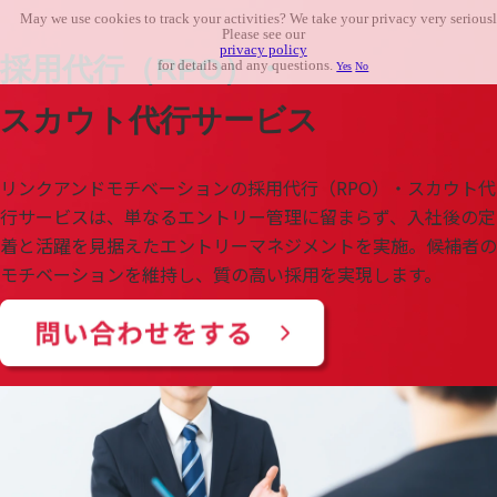
May we use cookies to track your activities? We take your privacy very seriousl
Please see our
privacy policy
採用代行（RPO）・
for details and any questions.
Yes
No
スカウト代行サービス
リンクアンドモチベーションの採用代行（RPO）・スカウト代
行サービスは、単なるエントリー管理に留まらず、入社後の定
着と活躍を見据えたエントリーマネジメントを実施。候補者の
モチベーションを維持し、質の高い採用を実現します。