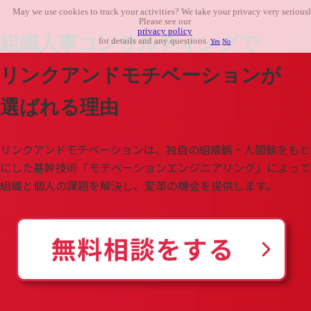
May we use cookies to track your activities? We take your privacy very seriousl
Please see our
privacy policy
組織人事コンサルティングで
for details and any questions.
Yes
No
リンクアンドモチベーションが
選ばれる理由
リンクアンドモチベーションは、独自の組織観・人間観をもと
にした基幹技術「モチベーションエンジニアリング」によって
組織と個人の課題を解決し、変革の機会を提供します。