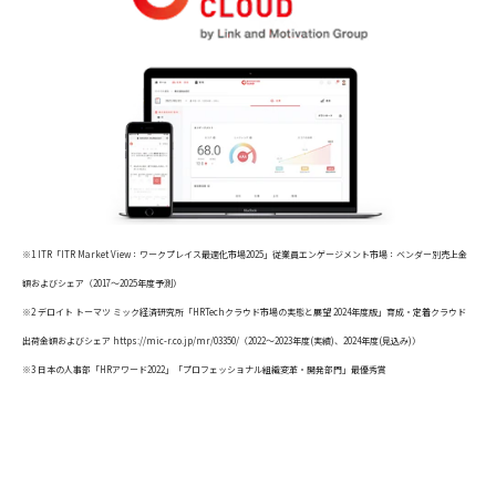
※1 ITR「ITR Market View：ワークプレイス最適化市場2025」従業員エンゲージメント市場：ベンダー別売上金
額およびシェア（2017～2025年度予測）
※2 デロイト トーマツ ミック経済研究所「HRTechクラウド市場の実態と展望 2024年度版」育成・定着クラウド
出荷金額およびシェア https://mic-r.co.jp/mr/03350/（2022～2023年度(実績)、2024年度(見込み)）
※3 日本の人事部「HRアワード2022」「プロフェッショナル組織変革・開発部門」最優秀賞