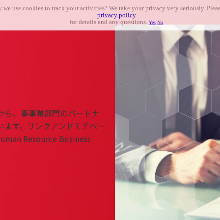
 we use cookies to track your activities? We take your privacy very seriously. Pleas
privacy policy
for details and any questions.
Yes
No
から、事
事業部門のパートナ
います。
リンクアンドモチベー
man Resource Business