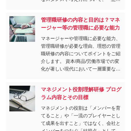
変革」だけでなく「行動変革」まで行
い、習得へと導きます。
管理職研修の内容と目的は？マネ
ージャー等の管理職に必要な能力
マネージャーや管理職に必要な能力、
管理職研修が必要な理由、理想の管理
職研修の内容についてポイントをご紹
介します。 資本/商品/労働市場での変
化が著しい現代において一層重要なの
は、現場の能率と効率の向上です。
マネジメント役割理解研修 プログ
ラム内容とその目標
マネジメントの役割は「メンバーを育
てること」や「一流のプレイヤーとし
て成果を出すこと」ではなく、会社と
メンバーをつなぐ「結節点」として、