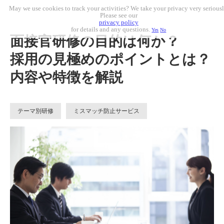
May we use cookies to track your activities? We take your privacy very seriousl
Please see our
privacy policy
for details and any questions.
Yes
No
面接官研修の目的は何か？
採用の見極めのポイントとは？
内容や特徴を解説
テーマ別研修
ミスマッチ防止サービス