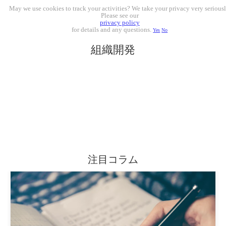
May we use cookies to track your activities? We take your privacy very seriousl
Please see our
privacy policy
for details and any questions.
Yes
No
組織開発
注目コラム