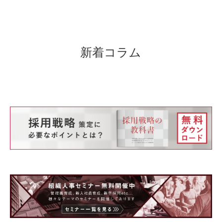
は、「マネージャーの役割」を正しく
認識させ、役割遂行に向けた意欲を喚
起します。また、目指すべきマネジメ
ント像に向けた課題抽出を行い、現場
新着コラム
での行動に向けて具体的に何をすべき
かを明確にします。