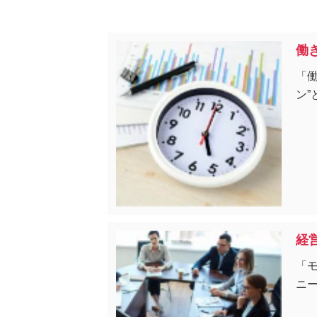
働
「
ン”
経
「
ニ