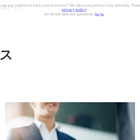
 we use cookies to track your activities? We take your privacy very seriously. Pleas
I支援サービス
privacy policy
for details and any questions.
Yes
No
ビス