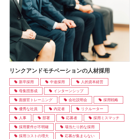
リンクアンドモチベーションの人材採用
新卒採用
中途採用
人的資本経営
母集団形成
インターンシップ
面接官トレーニング
会社説明会
採用戦略
優秀な社員
内定者
リクルーター
人事
部署
応募者
採用ミスマッチ
採用要件が不明確
場当たり的な採用
採用コストの増大
応募が集まらない