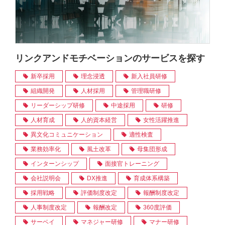
リンクアンドモチベーションのサービスを探す
新卒採用
理念浸透
新入社員研修
組織開発
人材採用
管理職研修
リーダーシップ研修
中途採用
研修
人材育成
人的資本経営
女性活躍推進
異文化コミュニケーション
適性検査
業務効率化
風土改革
母集団形成
インターンシップ
面接官トレーニング
会社説明会
DX推進
育成体系構築
採用戦略
評価制度改定
報酬制度改定
人事制度改定
報酬改定
360度評価
サーベイ
マネジャー研修
マナー研修