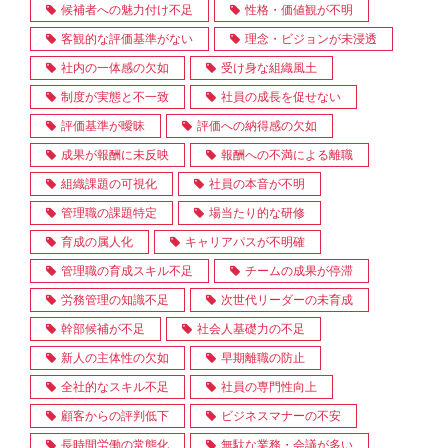
候補者への魅力付け不足
性格・価値観が不明
客観的な評価基準がない
理念・ビジョンが未浸透
社内の一体感の欠如
受け身な組織風土
制度が実態と不一致
社員の成長を促せない
評価基準が曖昧
評価への納得感の欠如
成果が報酬に未反映
報酬への不満による離職
組織課題の可視化
社員の本音が不明
管理職の課題特定
場当たり的な研修
育成の属人化
キャリアパスが不明確
管理職の育成スキル不足
チームの成果が停滞
労務管理の知識不足
次世代リーダーの未育成
幹部候補が不足
社会人基礎力の不足
新人の主体性の欠如
早期離職の防止
全社的なスキル不足
社員の専門性向上
顧客からの評判低下
ビジネスマナーの不安
長時間労働の常態化
無駄な業務・会議が多い