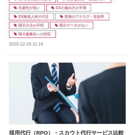
生産性が低い
DXの進め方が不明
DX推進人材の不足
業務のアナログ・非効率
開示方法が不明
開示データがない
開示義務化への対応
2025-12-25 11:18
採用代行（RPO）・スカウト代行サービス比較