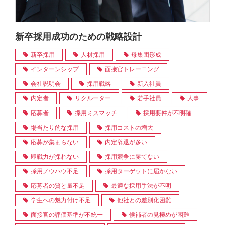
新卒採用成功のための戦略設計
新卒採用
人材採用
母集団形成
インターンシップ
面接官トレーニング
会社説明会
採用戦略
新入社員
内定者
リクルーター
若手社員
人事
応募者
採用ミスマッチ
採用要件が不明確
場当たり的な採用
採用コストの増大
応募が集まらない
内定辞退が多い
即戦力が採れない
採用競争に勝てない
採用ノウハウ不足
採用ターゲットに届かない
応募者の質と量不足
最適な採用手法が不明
学生への魅力付け不足
他社との差別化困難
面接官の評価基準が不統一
候補者の見極めが困難