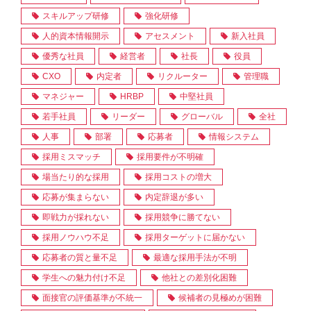
スキルアップ研修
強化研修
人的資本情報開示
アセスメント
新入社員
優秀な社員
経営者
社長
役員
CXO
内定者
リクルーター
管理職
マネジャー
HRBP
中堅社員
若手社員
リーダー
グローバル
全社
人事
部署
応募者
情報システム
採用ミスマッチ
採用要件が不明確
場当たり的な採用
採用コストの増大
応募が集まらない
内定辞退が多い
即戦力が採れない
採用競争に勝てない
採用ノウハウ不足
採用ターゲットに届かない
応募者の質と量不足
最適な採用手法が不明
学生への魅力付け不足
他社との差別化困難
面接官の評価基準が不統一
候補者の見極めが困難