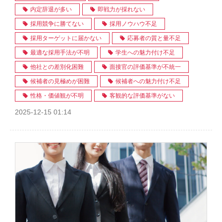
内定辞退が多い
即戦力が採れない
採用競争に勝てない
採用ノウハウ不足
採用ターゲットに届かない
応募者の質と量不足
最適な採用手法が不明
学生への魅力付け不足
他社との差別化困難
面接官の評価基準が不統一
候補者の見極めが困難
候補者への魅力付け不足
性格・価値観が不明
客観的な評価基準がない
2025-12-15 01:14