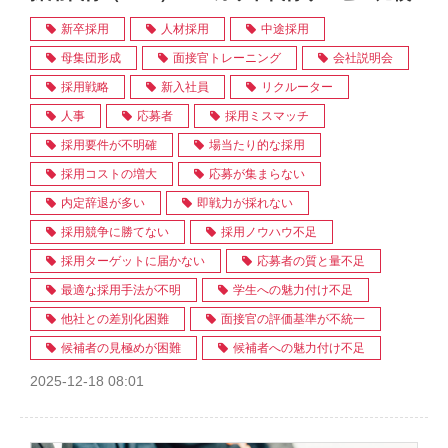
新卒採用
人材採用
中途採用
母集団形成
面接官トレーニング
会社説明会
採用戦略
新入社員
リクルーター
人事
応募者
採用ミスマッチ
採用要件が不明確
場当たり的な採用
採用コストの増大
応募が集まらない
内定辞退が多い
即戦力が採れない
採用競争に勝てない
採用ノウハウ不足
採用ターゲットに届かない
応募者の質と量不足
最適な採用手法が不明
学生への魅力付け不足
他社との差別化困難
面接官の評価基準が不統一
候補者の見極めが困難
候補者への魅力付け不足
2025-12-18 08:01