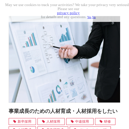
May we use cookies to track your activities? We take your privacy very seriousl
Please see our
privacy policy
for details and any questions.
Yes
No
事業成長のための人材育成・人材採用をしたい
新卒採用
人材採用
中途採用
研修