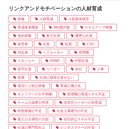
リンクアンドモチベーションの人材育成
研修
人材育成
人的資本経営
育成体系構築
360度評価
スキルアップ研修
強化研修
新入社員
優秀な社員
経営者
社長
役員
CXO
内定者
リクルーター
管理職
マネジャー
HRBP
中堅社員
若手社員
リーダー
全社
人事
部署
社員の成長を促せない
場当たり的な研修
育成の属人化
キャリアパスが不明確
管理職の育成スキル不足
チームの成果が停滞
次世代リーダーの未育成
幹部候補が不足
社会人基礎力の不足
新人の主体性の欠如
全社的なスキル不足
社員の専門性向上
ビジネスマナーの不安