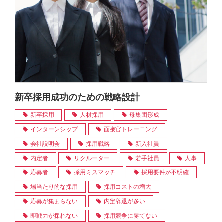
新卒採用成功のための戦略設計
新卒採用
人材採用
母集団形成
インターンシップ
面接官トレーニング
会社説明会
採用戦略
新入社員
内定者
リクルーター
若手社員
人事
応募者
採用ミスマッチ
採用要件が不明確
場当たり的な採用
採用コストの増大
応募が集まらない
内定辞退が多い
即戦力が採れない
採用競争に勝てない