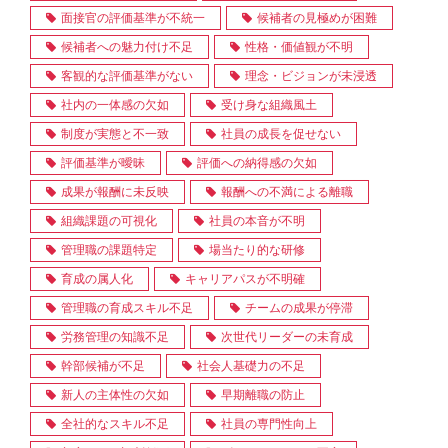
面接官の評価基準が不統一
候補者の見極めが困難
候補者への魅力付け不足
性格・価値観が不明
客観的な評価基準がない
理念・ビジョンが未浸透
社内の一体感の欠如
受け身な組織風土
制度が実態と不一致
社員の成長を促せない
評価基準が曖昧
評価への納得感の欠如
成果が報酬に未反映
報酬への不満による離職
組織課題の可視化
社員の本音が不明
管理職の課題特定
場当たり的な研修
育成の属人化
キャリアパスが不明確
管理職の育成スキル不足
チームの成果が停滞
労務管理の知識不足
次世代リーダーの未育成
幹部候補が不足
社会人基礎力の不足
新人の主体性の欠如
早期離職の防止
全社的なスキル不足
社員の専門性向上