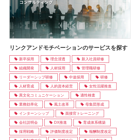
リンクアンドモチベーションのサービスを探す
新卒採用
理念浸透
新入社員研修
組織開発
人材採用
管理職研修
リーダーシップ研修
中途採用
研修
人材育成
人的資本経営
女性活躍推進
異文化コミュニケーション
適性検査
業務効率化
風土改革
母集団形成
インターンシップ
面接官トレーニング
会社説明会
DX推進
育成体系構築
採用戦略
評価制度改定
報酬制度改定