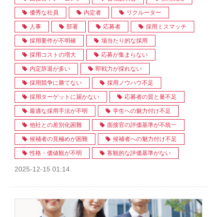
優秀な社員
内定者
リクルーター
人事
部署
応募者
採用ミスマッチ
採用要件が不明確
場当たり的な採用
採用コストの増大
応募が集まらない
内定辞退が多い
即戦力が採れない
採用競争に勝てない
採用ノウハウ不足
採用ターゲットに届かない
応募者の質と量不足
最適な採用手法が不明
学生への魅力付け不足
他社との差別化困難
面接官の評価基準が不統一
候補者の見極めが困難
候補者への魅力付け不足
性格・価値観が不明
客観的な評価基準がない
2025-12-15 01:14