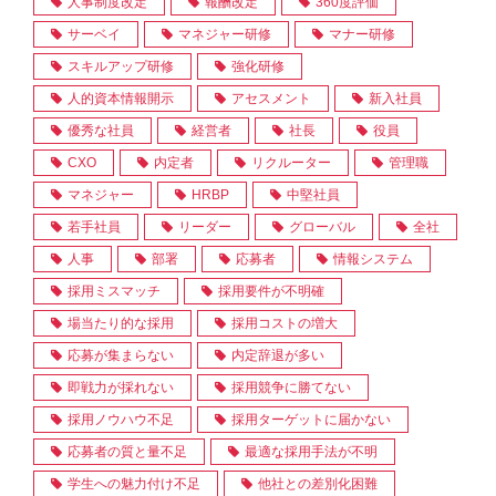
人事制度改定
報酬改定
360度評価
サーベイ
マネジャー研修
マナー研修
スキルアップ研修
強化研修
人的資本情報開示
アセスメント
新入社員
優秀な社員
経営者
社長
役員
CXO
内定者
リクルーター
管理職
マネジャー
HRBP
中堅社員
若手社員
リーダー
グローバル
全社
人事
部署
応募者
情報システム
採用ミスマッチ
採用要件が不明確
場当たり的な採用
採用コストの増大
応募が集まらない
内定辞退が多い
即戦力が採れない
採用競争に勝てない
採用ノウハウ不足
採用ターゲットに届かない
応募者の質と量不足
最適な採用手法が不明
学生への魅力付け不足
他社との差別化困難