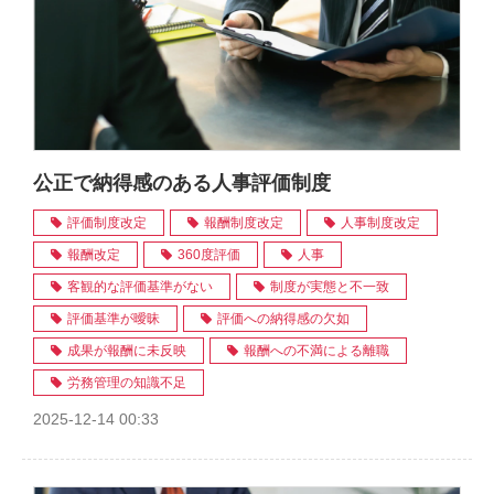
公正で納得感のある人事評価制度
評価制度改定
報酬制度改定
人事制度改定
報酬改定
360度評価
人事
客観的な評価基準がない
制度が実態と不一致
評価基準が曖昧
評価への納得感の欠如
成果が報酬に未反映
報酬への不満による離職
労務管理の知識不足
2025-12-14 00:33