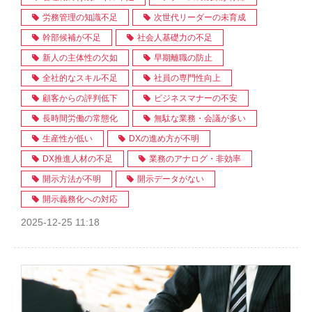
労務管理の知識不足
次世代リーダーの未育成
幹部候補が不足
社会人基礎力の不足
新人の主体性の欠如
早期離職の防止
全社的なスキル不足
社員の専門性向上
顧客からの評判低下
ビジネスマナーの不安
長時間労働の常態化
無駄な業務・会議が多い
生産性が低い
DXの進め方が不明
DX推進人材の不足
業務のアナログ・非効率
開示方法が不明
開示データがない
開示義務化への対応
2025-12-25 11:18