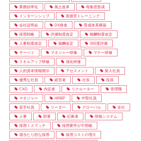
業務効率化
風土改革
母集団形成
インターンシップ
面接官トレーニング
会社説明会
DX推進
育成体系構築
採用戦略
評価制度改定
報酬制度改定
人事制度改定
報酬改定
360度評価
サーベイ
マネジャー研修
マナー研修
スキルアップ研修
強化研修
人的資本情報開示
アセスメント
新入社員
優秀な社員
経営者
社長
役員
CXO
内定者
リクルーター
管理職
マネジャー
HRBP
中堅社員
若手社員
リーダー
グローバル
全社
人事
部署
応募者
情報システム
採用ミスマッチ
採用要件が不明確
場当たり的な採用
採用コストの増大