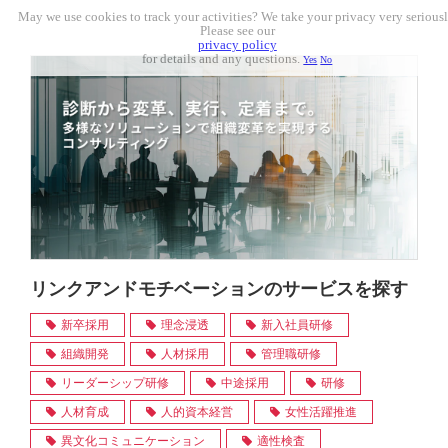
May we use cookies to track your activities? We take your privacy very seriousl
Please see our
privacy policy
for details and any questions.
Yes
No
リンクアンドモチベーションのサービスを探す
新卒採用
理念浸透
新入社員研修
組織開発
人材採用
管理職研修
リーダーシップ研修
中途採用
研修
人材育成
人的資本経営
女性活躍推進
異文化コミュニケーション
適性検査