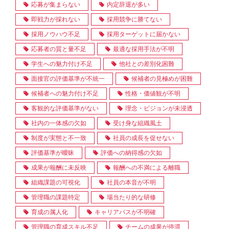
応募が集まらない
内定辞退が多い
即戦力が採れない
採用競争に勝てない
採用ノウハウ不足
採用ターゲットに届かない
応募者の質と量不足
最適な採用手法が不明
学生への魅力付け不足
他社との差別化困難
面接官の評価基準が不統一
候補者の見極めが困難
候補者への魅力付け不足
性格・価値観が不明
客観的な評価基準がない
理念・ビジョンが未浸透
社内の一体感の欠如
受け身な組織風土
制度が実態と不一致
社員の成長を促せない
評価基準が曖昧
評価への納得感の欠如
成果が報酬に未反映
報酬への不満による離職
組織課題の可視化
社員の本音が不明
管理職の課題特定
場当たり的な研修
育成の属人化
キャリアパスが不明確
管理職の育成スキル不足
チームの成果が停滞