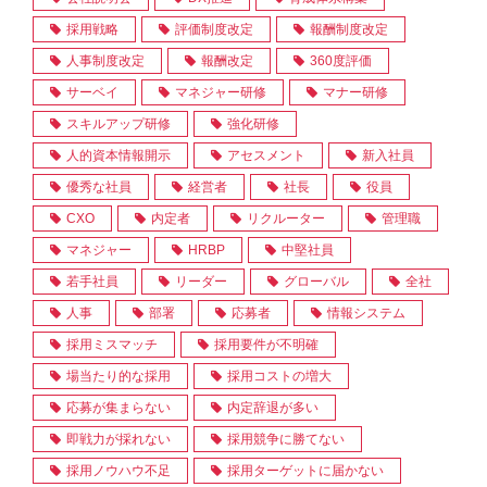
採用戦略
評価制度改定
報酬制度改定
人事制度改定
報酬改定
360度評価
サーベイ
マネジャー研修
マナー研修
スキルアップ研修
強化研修
人的資本情報開示
アセスメント
新入社員
優秀な社員
経営者
社長
役員
CXO
内定者
リクルーター
管理職
マネジャー
HRBP
中堅社員
若手社員
リーダー
グローバル
全社
人事
部署
応募者
情報システム
採用ミスマッチ
採用要件が不明確
場当たり的な採用
採用コストの増大
応募が集まらない
内定辞退が多い
即戦力が採れない
採用競争に勝てない
採用ノウハウ不足
採用ターゲットに届かない