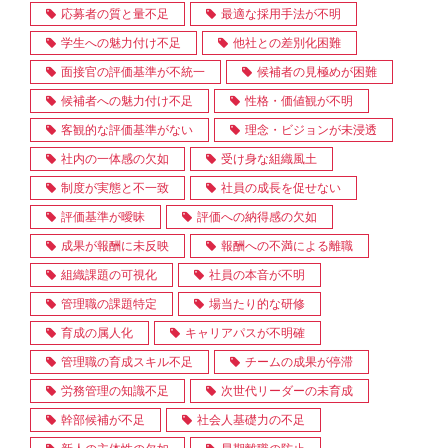
応募者の質と量不足
最適な採用手法が不明
学生への魅力付け不足
他社との差別化困難
面接官の評価基準が不統一
候補者の見極めが困難
候補者への魅力付け不足
性格・価値観が不明
客観的な評価基準がない
理念・ビジョンが未浸透
社内の一体感の欠如
受け身な組織風土
制度が実態と不一致
社員の成長を促せない
評価基準が曖昧
評価への納得感の欠如
成果が報酬に未反映
報酬への不満による離職
組織課題の可視化
社員の本音が不明
管理職の課題特定
場当たり的な研修
育成の属人化
キャリアパスが不明確
管理職の育成スキル不足
チームの成果が停滞
労務管理の知識不足
次世代リーダーの未育成
幹部候補が不足
社会人基礎力の不足