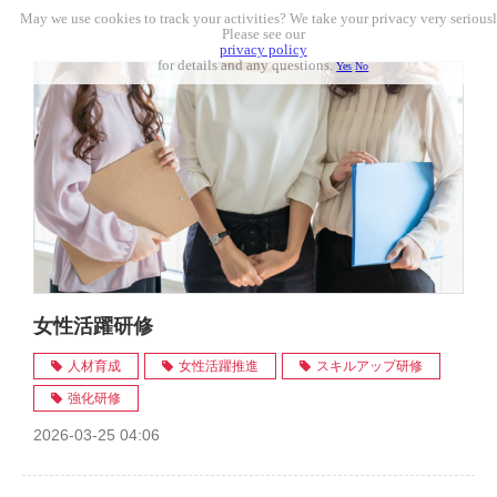
May we use cookies to track your activities? We take your privacy very seriousl
Please see our
privacy policy
for details and any questions.
Yes
No
女性活躍研修
人材育成
女性活躍推進
スキルアップ研修
強化研修
2026-03-25 04:06