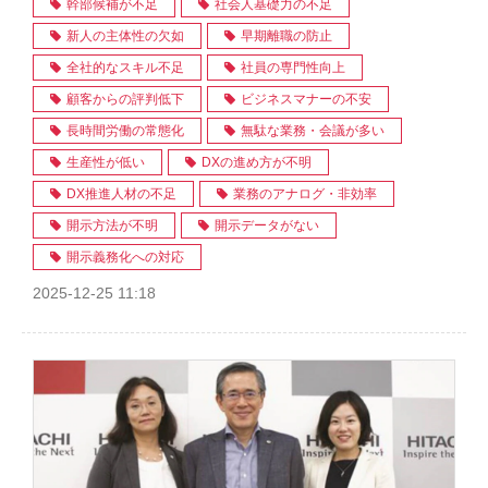
幹部候補が不足
社会人基礎力の不足
新人の主体性の欠如
早期離職の防止
全社的なスキル不足
社員の専門性向上
顧客からの評判低下
ビジネスマナーの不安
長時間労働の常態化
無駄な業務・会議が多い
生産性が低い
DXの進め方が不明
DX推進人材の不足
業務のアナログ・非効率
開示方法が不明
開示データがない
開示義務化への対応
2025-12-25 11:18