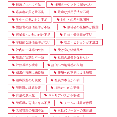
採用ノウハウ不足
採用ターゲットに届かない
応募者の質と量不足
最適な採用手法が不明
学生への魅力付け不足
他社との差別化困難
面接官の評価基準が不統一
候補者の見極めが困難
候補者への魅力付け不足
性格・価値観が不明
客観的な評価基準がない
理念・ビジョンが未浸透
社内の一体感の欠如
受け身な組織風土
制度が実態と不一致
社員の成長を促せない
評価基準が曖昧
評価への納得感の欠如
成果が報酬に未反映
報酬への不満による離職
組織課題の可視化
社員の本音が不明
管理職の課題特定
場当たり的な研修
育成の属人化
キャリアパスが不明確
管理職の育成スキル不足
チームの成果が停滞
労務管理の知識不足
次世代リーダーの未育成