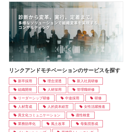
リンクアンドモチベーションのサービスを探す
新卒採用
理念浸透
新入社員研修
組織開発
人材採用
管理職研修
リーダーシップ研修
中途採用
研修
人材育成
人的資本経営
女性活躍推進
異文化コミュニケーション
適性検査
業務効率化
風土改革
母集団形成