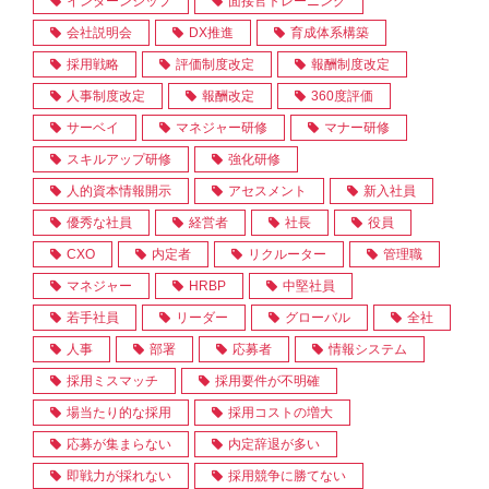
インターンシップ
面接官トレーニング
会社説明会
DX推進
育成体系構築
採用戦略
評価制度改定
報酬制度改定
人事制度改定
報酬改定
360度評価
サーベイ
マネジャー研修
マナー研修
スキルアップ研修
強化研修
人的資本情報開示
アセスメント
新入社員
優秀な社員
経営者
社長
役員
CXO
内定者
リクルーター
管理職
マネジャー
HRBP
中堅社員
若手社員
リーダー
グローバル
全社
人事
部署
応募者
情報システム
採用ミスマッチ
採用要件が不明確
場当たり的な採用
採用コストの増大
応募が集まらない
内定辞退が多い
即戦力が採れない
採用競争に勝てない