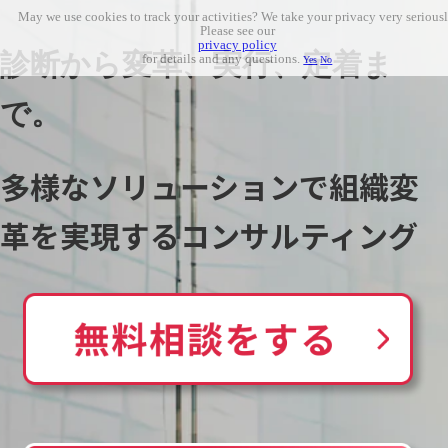
May we use cookies to track your activities? We take your privacy very seriousl
Please see our
privacy policy
診断から変革、実行、定着ま
for details and any questions.
Yes
No
で。
多様なソリューションで組織変
革を実現するコンサルティング