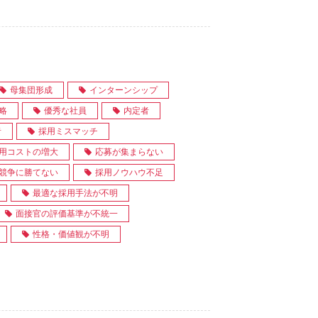
母集団形成
インターンシップ
略
優秀な社員
内定者
者
採用ミスマッチ
用コストの増大
応募が集まらない
競争に勝てない
採用ノウハウ不足
最適な採用手法が不明
面接官の評価基準が不統一
性格・価値観が不明