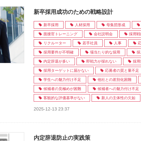
新卒採用成功のための戦略設計
新卒採用
人材採用
母集団形成
面接官トレーニング
会社説明会
採用戦
リクルーター
若手社員
人事
採用要件が不明確
場当たり的な採用
採
内定辞退が多い
即戦力が採れない
採用
採用ターゲットに届かない
応募者の質と量不足
学生への魅力付け不足
他社との差別化困難
候補者の見極めが困難
候補者への魅力付け不足
客観的な評価基準がない
新人の主体性の欠如
2025-12-13 23:37
内定辞退防止の実践策