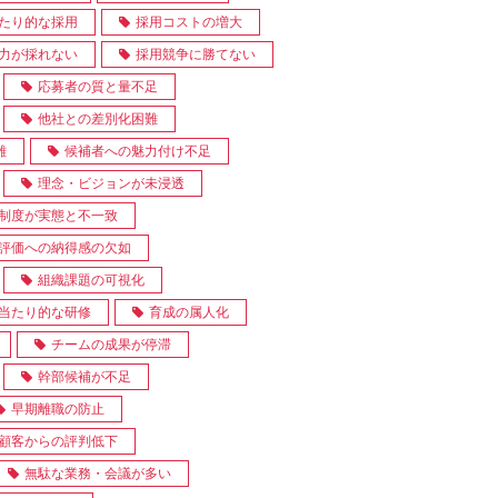
たり的な採用
採用コストの増大
力が採れない
採用競争に勝てない
応募者の質と量不足
他社との差別化困難
難
候補者への魅力付け不足
理念・ビジョンが未浸透
制度が実態と不一致
評価への納得感の欠如
組織課題の可視化
当たり的な研修
育成の属人化
チームの成果が停滞
幹部候補が不足
早期離職の防止
顧客からの評判低下
無駄な業務・会議が多い