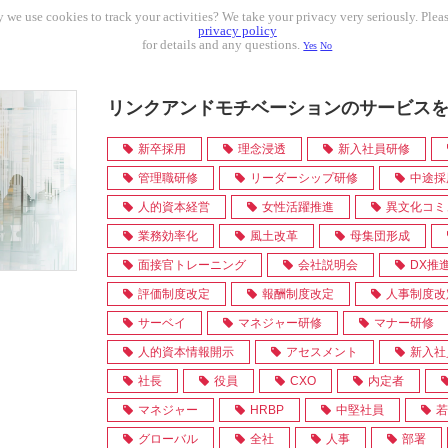
 we use cookies to track your activities? We take your privacy very seriously. Pleas
privacy policy
for details and any questions.
Yes
No
リンクアンドモチベーションのサービス
新卒採用
理念浸透
新入社員研修
管理職研修
リーダーシップ研修
中途採
人的資本経営
女性活躍推進
異文化コミ
業務効率化
風土改革
母集団形成
面接官トレーニング
会社説明会
DX推
評価制度改定
報酬制度改定
人事制度改
サーベイ
マネジャー研修
マナー研修
人的資本情報開示
アセスメント
新入社
社長
役員
CXO
内定者
マネジャー
HRBP
中堅社員
若
グローバル
全社
人事
部署