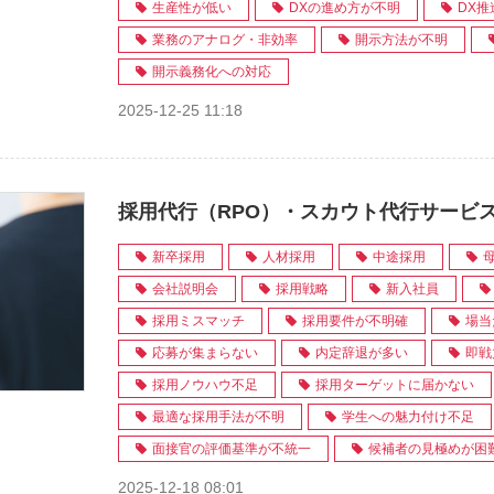
生産性が低い
DXの進め方が不明
DX
業務のアナログ・非効率
開示方法が不明
開示義務化への対応
2025-12-25 11:18
採用代行（RPO）・スカウト代行サービ
新卒採用
人材採用
中途採用
会社説明会
採用戦略
新入社員
採用ミスマッチ
採用要件が不明確
場当
応募が集まらない
内定辞退が多い
即戦
採用ノウハウ不足
採用ターゲットに届かない
最適な採用手法が不明
学生への魅力付け不足
面接官の評価基準が不統一
候補者の見極めが困
2025-12-18 08:01