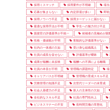
採用ミスマッチ
採用要件が不明確
場当
応募が集まらない
内定辞退が多い
即戦
採用ノウハウ不足
採用ターゲットに届かない
最適な採用手法が不明
学生への魅力付け不足
面接官の評価基準が不統一
候補者の見極めが困
性格・価値観が不明
客観的な評価基準がない
社内の一体感の欠如
受け身な組織風土
社員の成長を促せない
評価基準が曖昧
成果が報酬に未反映
報酬への不満による離職
社員の本音が不明
管理職の課題特定
場
キャリアパスが不明確
管理職の育成スキル不足
労務管理の知識不足
次世代リーダーの未育成
社会人基礎力の不足
新人の主体性の欠如
全社的なスキル不足
社員の専門性向上
ビジネスマナーの不安
長時間労働の常態化