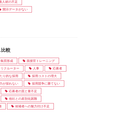
推進人材の不足
開示データがない
ス比較
母集団形成
面接官トレーニング
リクルーター
人事
応募者
たり的な採用
採用コストの増大
力が採れない
採用競争に勝てない
応募者の質と量不足
他社との差別化困難
難
候補者への魅力付け不足