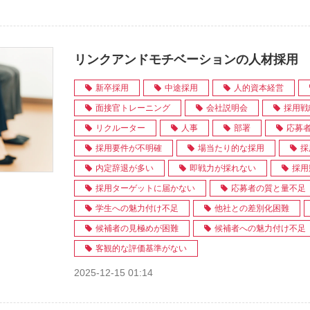
リンクアンドモチベーションの人材採用
新卒採用
中途採用
人的資本経営
面接官トレーニング
会社説明会
採用戦
リクルーター
人事
部署
応募
採用要件が不明確
場当たり的な採用
採
内定辞退が多い
即戦力が採れない
採用
採用ターゲットに届かない
応募者の質と量不足
学生への魅力付け不足
他社との差別化困難
候補者の見極めが困難
候補者への魅力付け不足
客観的な評価基準がない
2025-12-15 01:14