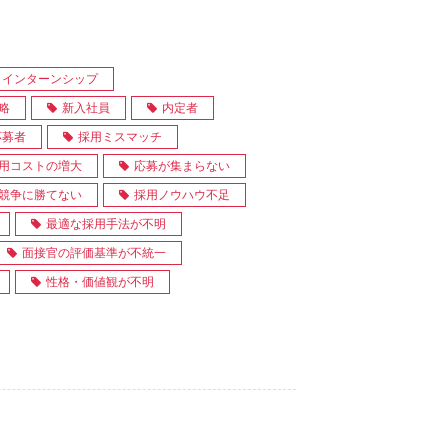
インターンシップ
略
新入社員
内定者
応募者
採用ミスマッチ
用コストの増大
応募が集まらない
競争に勝てない
採用ノウハウ不足
最適な採用手法が不明
面接官の評価基準が不統一
性格・価値観が不明