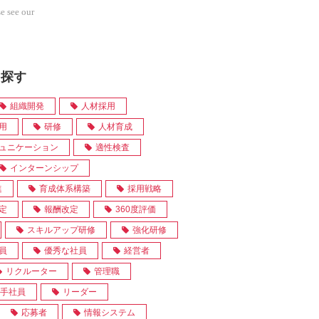
e see our
を探す
組織開発
人材採用
用
研修
人材育成
ュニケーション
適性検査
インターンシップ
進
育成体系構築
採用戦略
定
報酬改定
360度評価
スキルアップ研修
強化研修
員
優秀な社員
経営者
リクルーター
管理職
手社員
リーダー
応募者
情報システム