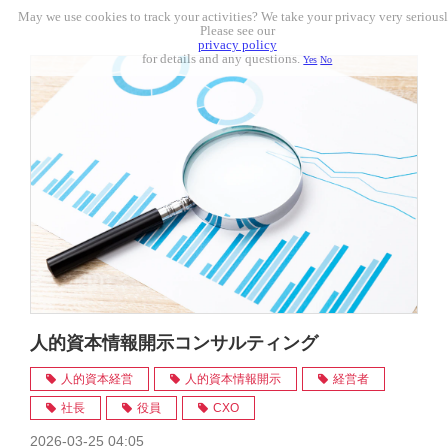
May we use cookies to track your activities? We take your privacy very seriousl
Please see our
privacy policy
for details and any questions.
Yes
No
人的資本情報開示コンサルティング
人的資本経営
人的資本情報開示
経営者
社長
役員
CXO
2026-03-25 04:05