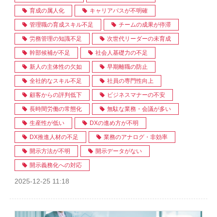
育成の属人化
キャリアパスが不明確
管理職の育成スキル不足
チームの成果が停滞
労務管理の知識不足
次世代リーダーの未育成
幹部候補が不足
社会人基礎力の不足
新人の主体性の欠如
早期離職の防止
全社的なスキル不足
社員の専門性向上
顧客からの評判低下
ビジネスマナーの不安
長時間労働の常態化
無駄な業務・会議が多い
生産性が低い
DXの進め方が不明
DX推進人材の不足
業務のアナログ・非効率
開示方法が不明
開示データがない
開示義務化への対応
2025-12-25 11:18