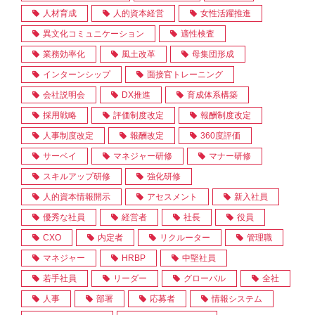
人材育成
人的資本経営
女性活躍推進
異文化コミュニケーション
適性検査
業務効率化
風土改革
母集団形成
インターンシップ
面接官トレーニング
会社説明会
DX推進
育成体系構築
採用戦略
評価制度改定
報酬制度改定
人事制度改定
報酬改定
360度評価
サーベイ
マネジャー研修
マナー研修
スキルアップ研修
強化研修
人的資本情報開示
アセスメント
新入社員
優秀な社員
経営者
社長
役員
CXO
内定者
リクルーター
管理職
マネジャー
HRBP
中堅社員
若手社員
リーダー
グローバル
全社
人事
部署
応募者
情報システム