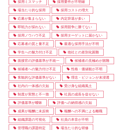
採用ミスマッチ
採用要件が不明確
場当たり的な採用
採用コストの増大
応募が集まらない
内定辞退が多い
即戦力が採れない
採用競争に勝てない
採用ノウハウ不足
採用ターゲットに届かない
応募者の質と量不足
最適な採用手法が不明
学生への魅力付け不足
他社との差別化困難
面接官の評価基準が不統一
候補者の見極めが困難
候補者への魅力付け不足
性格・価値観が不明
客観的な評価基準がない
理念・ビジョンが未浸透
社内の一体感の欠如
受け身な組織風土
制度が実態と不一致
社員の成長を促せない
評価基準が曖昧
評価への納得感の欠如
成果が報酬に未反映
報酬への不満による離職
組織課題の可視化
社員の本音が不明
管理職の課題特定
場当たり的な研修