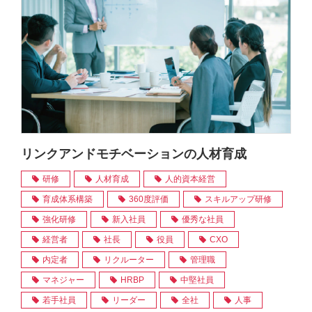
リンクアンドモチベーションの人材育成
研修
人材育成
人的資本経営
育成体系構築
360度評価
スキルアップ研修
強化研修
新入社員
優秀な社員
経営者
社長
役員
CXO
内定者
リクルーター
管理職
マネジャー
HRBP
中堅社員
若手社員
リーダー
全社
人事