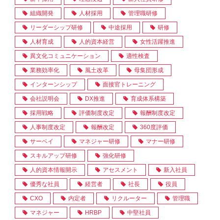
組織開発
人材採用
管理職研修
リーダーシップ研修
中途採用
研修
人材育成
人的資本経営
女性活躍推進
異文化コミュニケーション
適性検査
業務効率化
風土改革
母集団形成
インターンシップ
面接官トレーニング
会社説明会
DX推進
育成体系構築
採用戦略
評価制度改定
報酬制度改定
人事制度改定
報酬改定
360度評価
サーベイ
マネジャー研修
マナー研修
スキルアップ研修
強化研修
人的資本情報開示
アセスメント
新入社員
優秀な社員
経営者
社長
役員
CXO
内定者
リクルーター
管理職
マネジャー
HRBP
中堅社員