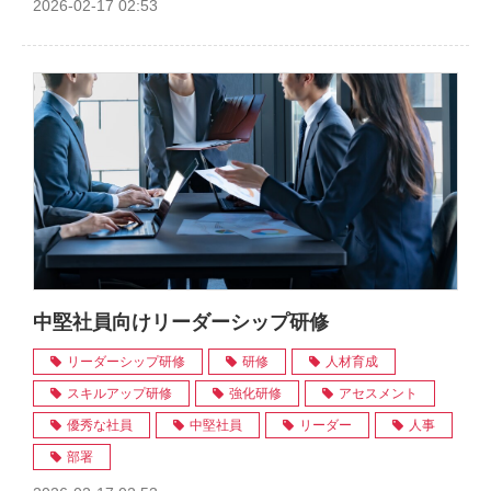
2026-02-17 02:53
中堅社員向けリーダーシップ研修
リーダーシップ研修
研修
人材育成
スキルアップ研修
強化研修
アセスメント
優秀な社員
中堅社員
リーダー
人事
部署