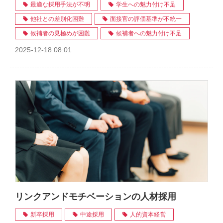
最適な採用手法が不明
学生への魅力付け不足
他社との差別化困難
面接官の評価基準が不統一
候補者の見極めが困難
候補者への魅力付け不足
2025-12-18 08:01
リンクアンドモチベーションの人材採用
新卒採用
中途採用
人的資本経営