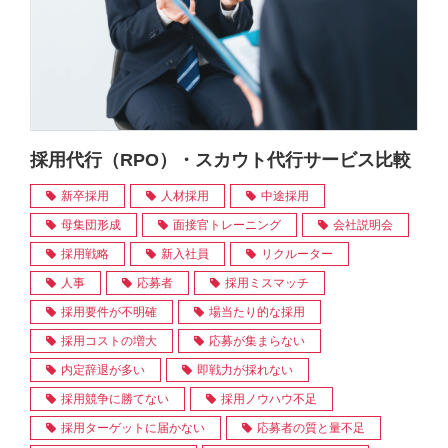
採用代行（RPO）・スカウト代行サービス比較
新卒採用
人材採用
中途採用
母集団形成
面接官トレーニング
会社説明会
採用戦略
新入社員
リクルーター
人事
応募者
採用ミスマッチ
採用要件が不明確
場当たり的な採用
採用コストの増大
応募が集まらない
内定辞退が多い
即戦力が採れない
採用競争に勝てない
採用ノウハウ不足
採用ターゲットに届かない
応募者の質と量不足