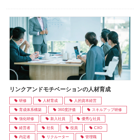
リンクアンドモチベーションの人材育成
研修
人材育成
人的資本経営
育成体系構築
360度評価
スキルアップ研修
強化研修
新入社員
優秀な社員
経営者
社長
役員
CXO
内定者
リクルーター
管理職