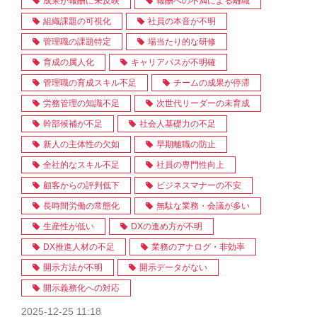
成果が報酬に未反映
報酬への不満による離職
組織課題の可視化
社員の本音が不明
管理職の課題特定
場当たり的な研修
育成の属人化
キャリアパスが不明確
管理職の育成スキル不足
チームの成果が停滞
労務管理の知識不足
次世代リーダーの未育成
幹部候補が不足
社会人基礎力の不足
新人の主体性の欠如
早期離職の防止
全社的なスキル不足
社員の専門性向上
顧客からの評判低下
ビジネスマナーの不安
長時間労働の常態化
無駄な業務・会議が多い
生産性が低い
DXの進め方が不明
DX推進人材の不足
業務のアナログ・非効率
開示方法が不明
開示データがない
開示義務化への対応
2025-12-25 11:18