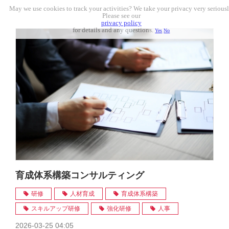
May we use cookies to track your activities? We take your privacy very seriousl
Please see our
privacy policy
for details and any questions.
Yes
No
育成体系構築コンサルティング
研修
人材育成
育成体系構築
スキルアップ研修
強化研修
人事
2026-03-25 04:05