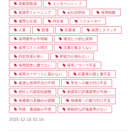
母集団形成
インターンシップ
面接官トレーニング
会社説明会
採用戦略
優秀な社員
内定者
リクルーター
人事
部署
応募者
採用ミスマッチ
採用要件が不明確
場当たり的な採用
採用コストの増大
応募が集まらない
内定辞退が多い
即戦力が採れない
採用競争に勝てない
採用ノウハウ不足
採用ターゲットに届かない
応募者の質と量不足
最適な採用手法が不明
学生への魅力付け不足
他社との差別化困難
面接官の評価基準が不統一
候補者の見極めが困難
候補者への魅力付け不足
性格・価値観が不明
客観的な評価基準がない
2025-12-15 01:14