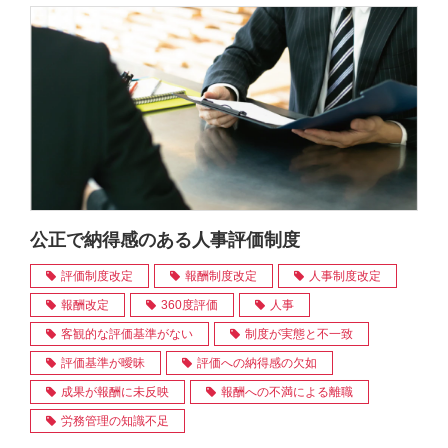
公正で納得感のある人事評価制度
評価制度改定
報酬制度改定
人事制度改定
報酬改定
360度評価
人事
客観的な評価基準がない
制度が実態と不一致
評価基準が曖昧
評価への納得感の欠如
成果が報酬に未反映
報酬への不満による離職
労務管理の知識不足