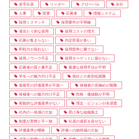
若手社員
リーダー
グローバル
全社
人事
部署
応募者
情報システム
採用ミスマッチ
採用要件が不明確
場当たり的な採用
採用コストの増大
応募が集まらない
内定辞退が多い
即戦力が採れない
採用競争に勝てない
採用ノウハウ不足
採用ターゲットに届かない
応募者の質と量不足
最適な採用手法が不明
学生への魅力付け不足
他社との差別化困難
面接官の評価基準が不統一
候補者の見極めが困難
候補者への魅力付け不足
性格・価値観が不明
客観的な評価基準がない
理念・ビジョンが未浸透
社内の一体感の欠如
受け身な組織風土
制度が実態と不一致
社員の成長を促せない
評価基準が曖昧
評価への納得感の欠如