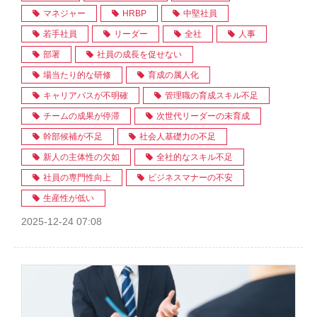
マネジャー
HRBP
中堅社員
若手社員
リーダー
全社
人事
部署
社員の成長を促せない
場当たり的な研修
育成の属人化
キャリアパスが不明確
管理職の育成スキル不足
チームの成果が停滞
次世代リーダーの未育成
幹部候補が不足
社会人基礎力の不足
新人の主体性の欠如
全社的なスキル不足
社員の専門性向上
ビジネスマナーの不安
生産性が低い
2025-12-24 07:08