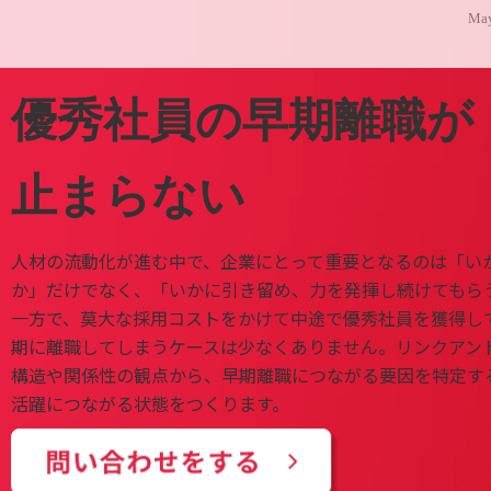
May
優秀社員の早期離職が
止まらない
人材の流動化が進む中で、企業にとって重要となるのは「い
か」だけでなく、「いかに引き留め、力を発揮し続けてもら
一方で、莫大な採用コストをかけて中途で優秀社員を獲得し
期に離職してしまうケースは少なくありません。リンクアン
構造や関係性の観点から、早期離職につながる要因を特定す
活躍につながる状態をつくります。