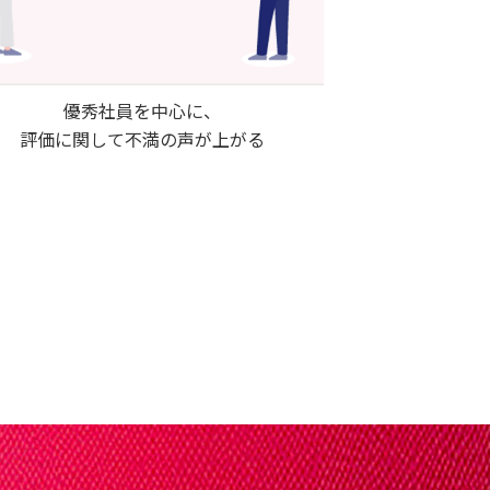
優秀社員を中心に、
評価に関して不満の声が上がる