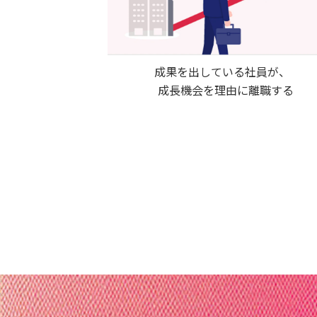
成果を出している社員が、
成長機会を理由に離職する