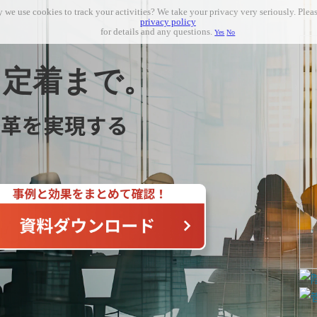
 we use cookies to track your activities? We take your privacy very seriously. Pleas
privacy policy
for details and any questions.
Yes
No
、定着まで。
変革を実現する