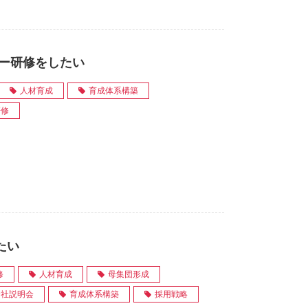
ャー研修をしたい
人材育成
育成体系構築
研修
たい
修
人材育成
母集団形成
会社説明会
育成体系構築
採用戦略