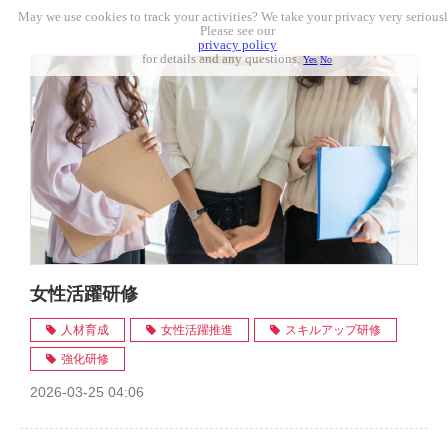
May we use cookies to track your activities? We take your privacy very seriousl
Please see our
privacy policy
for details and any questions.
Yes
No
女性活躍研修
人材育成
女性活躍推進
スキルアップ研修
強化研修
2026-03-25 04:06