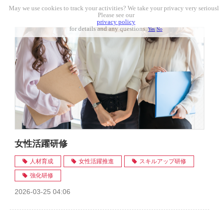
May we use cookies to track your activities? We take your privacy very seriousl
Please see our
privacy policy
for details and any questions.
Yes
No
女性活躍研修
人材育成
女性活躍推進
スキルアップ研修
強化研修
2026-03-25 04:06