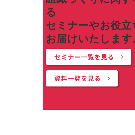
る
セミナーやお役立
お届けいたします
選ばれる理由はこちら