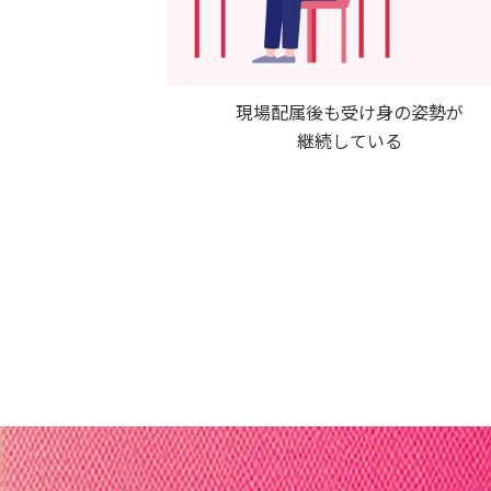
現場配属後も受け身の姿勢が
継続している