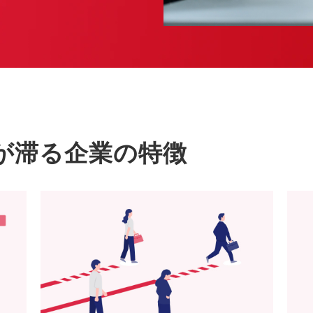
が滞る企業の特徴