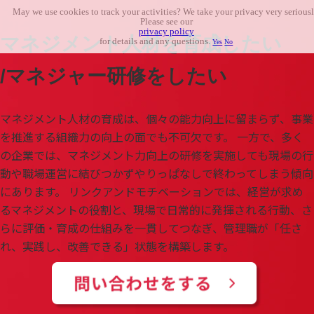
May we use cookies to track your activities? We take your privacy very seriousl
Please see our
privacy policy
マネジメント人材を育成したい
for details and any questions.
Yes
No
/マネジャー研修をしたい
マネジメント人材の育成は、個々の能力向上に留まらず、事業
を推進する組織力の向上の面でも不可欠です。 一方で、多く
の企業では、マネジメント力向上の研修を実施しても現場の行
動や職場運営に結びつかずやりっぱなしで終わってしまう傾向
にあります。 リンクアンドモチベーションでは、経営が求め
るマネジメントの役割と、現場で日常的に発揮される行動、さ
らに評価・育成の仕組みを一貫してつなぎ、管理職が「任さ
れ、実践し、改善できる」状態を構築します。