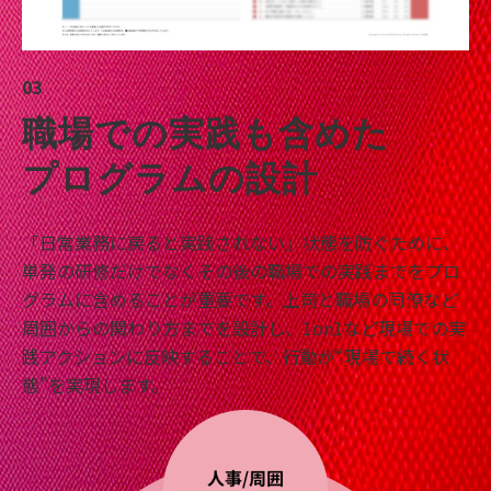
03
職場での実践も含めた
プログラムの設計
「日常業務に戻ると実践されない」状態を防ぐために、
単発の研修だけでなくその後の職場での実践までをプロ
グラムに含めることが重要です。上司と職場の同僚など
周囲からの関わり方までを設計し、1on1など現場での実
践アクションに反映することで、行動が“現場で続く状
態”を実現します。