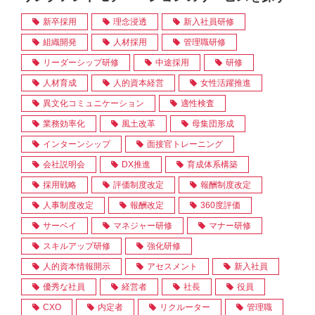
新卒採用
理念浸透
新入社員研修
組織開発
人材採用
管理職研修
リーダーシップ研修
中途採用
研修
人材育成
人的資本経営
女性活躍推進
異文化コミュニケーション
適性検査
業務効率化
風土改革
母集団形成
インターンシップ
面接官トレーニング
会社説明会
DX推進
育成体系構築
採用戦略
評価制度改定
報酬制度改定
人事制度改定
報酬改定
360度評価
サーベイ
マネジャー研修
マナー研修
スキルアップ研修
強化研修
人的資本情報開示
アセスメント
新入社員
優秀な社員
経営者
社長
役員
CXO
内定者
リクルーター
管理職