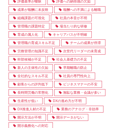
評価基準が曖昧
評価への納得感の欠如
成果が報酬に未反映
報酬への不満による離職
組織課題の可視化
社員の本音が不明
管理職の課題特定
場当たり的な研修
育成の属人化
キャリアパスが不明確
管理職の育成スキル不足
チームの成果が停滞
労務管理の知識不足
次世代リーダーの未育成
幹部候補が不足
社会人基礎力の不足
新人の主体性の欠如
早期離職の防止
全社的なスキル不足
社員の専門性向上
顧客からの評判低下
ビジネスマナーの不安
長時間労働の常態化
無駄な業務・会議が多い
生産性が低い
DXの進め方が不明
DX推進人材の不足
業務のアナログ・非効率
開示方法が不明
開示データがない
開示義務化への対応