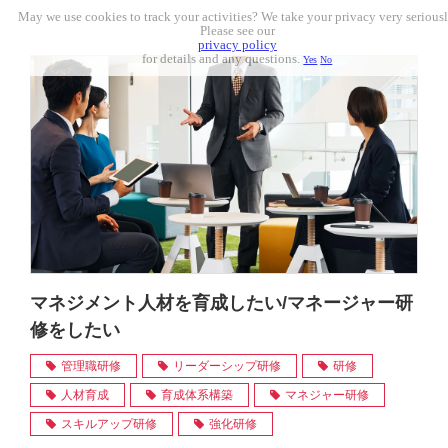
May we use cookies to track your activities? We take your privacy very seriousl
Please see our
privacy policy
for details and any questions.
Yes
No
マネジメント人材を育成したい/マネージャー研
修をしたい
管理職研修
リーダーシップ研修
研修
人材育成
育成体系構築
マネジャー研修
スキルアップ研修
強化研修