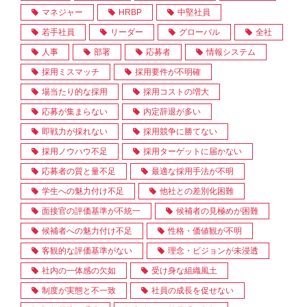
マネジャー
HRBP
中堅社員
若手社員
リーダー
グローバル
全社
人事
部署
応募者
情報システム
採用ミスマッチ
採用要件が不明確
場当たり的な採用
採用コストの増大
応募が集まらない
内定辞退が多い
即戦力が採れない
採用競争に勝てない
採用ノウハウ不足
採用ターゲットに届かない
応募者の質と量不足
最適な採用手法が不明
学生への魅力付け不足
他社との差別化困難
面接官の評価基準が不統一
候補者の見極めが困難
候補者への魅力付け不足
性格・価値観が不明
客観的な評価基準がない
理念・ビジョンが未浸透
社内の一体感の欠如
受け身な組織風土
制度が実態と不一致
社員の成長を促せない