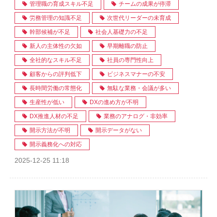
管理職の育成スキル不足
チームの成果が停滞
労務管理の知識不足
次世代リーダーの未育成
幹部候補が不足
社会人基礎力の不足
新人の主体性の欠如
早期離職の防止
全社的なスキル不足
社員の専門性向上
顧客からの評判低下
ビジネスマナーの不安
長時間労働の常態化
無駄な業務・会議が多い
生産性が低い
DXの進め方が不明
DX推進人材の不足
業務のアナログ・非効率
開示方法が不明
開示データがない
開示義務化への対応
2025-12-25 11:18