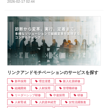
2026-02-17 02:44
リンクアンドモチベーションのサービスを探す
新卒採用
理念浸透
新入社員研修
組織開発
人材採用
管理職研修
リーダーシップ研修
中途採用
研修
人材育成
人的資本経営
女性活躍推進