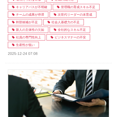
キャリアパスが不明確
管理職の育成スキル不足
チームの成果が停滞
次世代リーダーの未育成
幹部候補が不足
社会人基礎力の不足
新人の主体性の欠如
全社的なスキル不足
社員の専門性向上
ビジネスマナーの不安
生産性が低い
2025-12-24 07:08