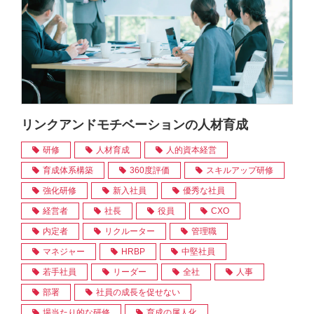
リンクアンドモチベーションの人材育成
研修
人材育成
人的資本経営
育成体系構築
360度評価
スキルアップ研修
強化研修
新入社員
優秀な社員
経営者
社長
役員
CXO
内定者
リクルーター
管理職
マネジャー
HRBP
中堅社員
若手社員
リーダー
全社
人事
部署
社員の成長を促せない
場当たり的な研修
育成の属人化