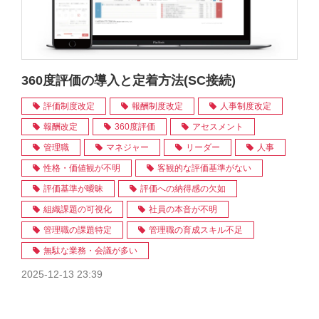
360度評価の導入と定着方法(SC接続)
評価制度改定
報酬制度改定
人事制度改定
報酬改定
360度評価
アセスメント
管理職
マネジャー
リーダー
人事
性格・価値観が不明
客観的な評価基準がない
評価基準が曖昧
評価への納得感の欠如
組織課題の可視化
社員の本音が不明
管理職の課題特定
管理職の育成スキル不足
無駄な業務・会議が多い
2025-12-13 23:39