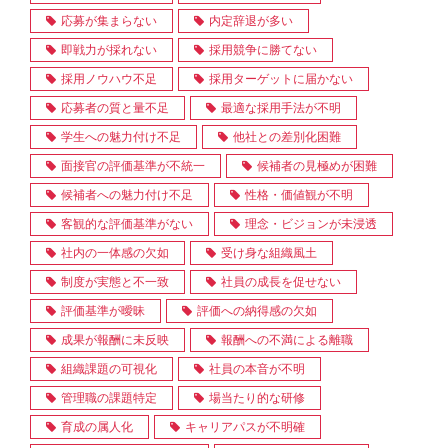
応募が集まらない
内定辞退が多い
即戦力が採れない
採用競争に勝てない
採用ノウハウ不足
採用ターゲットに届かない
応募者の質と量不足
最適な採用手法が不明
学生への魅力付け不足
他社との差別化困難
面接官の評価基準が不統一
候補者の見極めが困難
候補者への魅力付け不足
性格・価値観が不明
客観的な評価基準がない
理念・ビジョンが未浸透
社内の一体感の欠如
受け身な組織風土
制度が実態と不一致
社員の成長を促せない
評価基準が曖昧
評価への納得感の欠如
成果が報酬に未反映
報酬への不満による離職
組織課題の可視化
社員の本音が不明
管理職の課題特定
場当たり的な研修
育成の属人化
キャリアパスが不明確