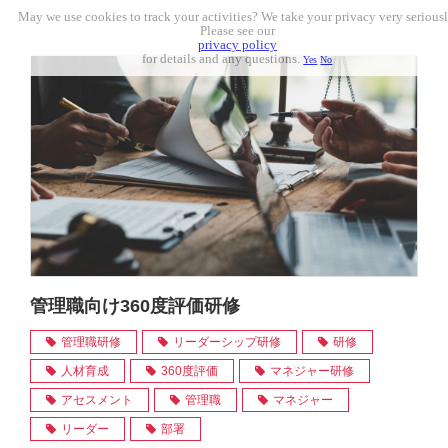
May we use cookies to track your activities? We take your privacy very seriousl
Please see our
privacy policy
for details and any questions.
Yes
No
管理職向け360度評価研修
管理職研修
リーダーシップ研修
研修
人材育成
360度評価
マネジャー研修
アセスメント
管理職
マネジャー
リーダー
部署