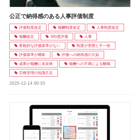
公正で納得感のある人事評価制度
評価制度改定
報酬制度改定
人事制度改定
報酬改定
360度評価
人事
客観的な評価基準がない
制度が実態と不一致
評価基準が曖昧
評価への納得感の欠如
成果が報酬に未反映
報酬への不満による離職
労務管理の知識不足
2025-12-14 00:33