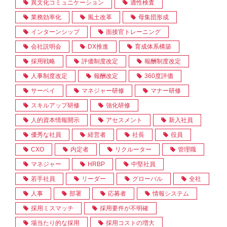
異文化コミュニケーション
適性検査
業務効率化
風土改革
母集団形成
インターンシップ
面接官トレーニング
会社説明会
DX推進
育成体系構築
採用戦略
評価制度改定
報酬制度改定
人事制度改定
報酬改定
360度評価
サーベイ
マネジャー研修
マナー研修
スキルアップ研修
強化研修
人的資本情報開示
アセスメント
新入社員
優秀な社員
経営者
社長
役員
CXO
内定者
リクルーター
管理職
マネジャー
HRBP
中堅社員
若手社員
リーダー
グローバル
全社
人事
部署
応募者
情報システム
採用ミスマッチ
採用要件が不明確
場当たり的な採用
採用コストの増大