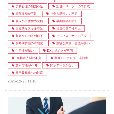
労務管理の知識不足
次世代リーダーの未育成
幹部候補が不足
社会人基礎力の不足
新人の主体性の欠如
早期離職の防止
全社的なスキル不足
社員の専門性向上
顧客からの評判低下
ビジネスマナーの不安
長時間労働の常態化
無駄な業務・会議が多い
生産性が低い
DXの進め方が不明
DX推進人材の不足
業務のアナログ・非効率
開示方法が不明
開示データがない
開示義務化への対応
2025-12-25 11:18