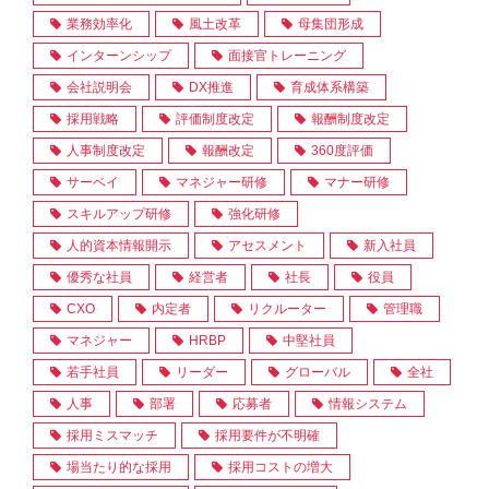
業務効率化
風土改革
母集団形成
インターンシップ
面接官トレーニング
会社説明会
DX推進
育成体系構築
採用戦略
評価制度改定
報酬制度改定
人事制度改定
報酬改定
360度評価
サーベイ
マネジャー研修
マナー研修
スキルアップ研修
強化研修
人的資本情報開示
アセスメント
新入社員
優秀な社員
経営者
社長
役員
CXO
内定者
リクルーター
管理職
マネジャー
HRBP
中堅社員
若手社員
リーダー
グローバル
全社
人事
部署
応募者
情報システム
採用ミスマッチ
採用要件が不明確
場当たり的な採用
採用コストの増大