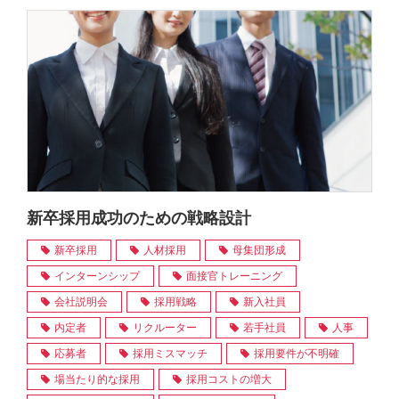
新卒採用成功のための戦略設計
新卒採用
人材採用
母集団形成
インターンシップ
面接官トレーニング
会社説明会
採用戦略
新入社員
内定者
リクルーター
若手社員
人事
応募者
採用ミスマッチ
採用要件が不明確
場当たり的な採用
採用コストの増大