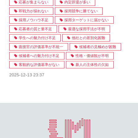
応募が集まらない
内定辞退が多い
即戦力が採れない
採用競争に勝てない
採用ノウハウ不足
採用ターゲットに届かない
応募者の質と量不足
最適な採用手法が不明
学生への魅力付け不足
他社との差別化困難
面接官の評価基準が不統一
候補者の見極めが困難
候補者への魅力付け不足
性格・価値観が不明
客観的な評価基準がない
新人の主体性の欠如
2025-12-13 23:37