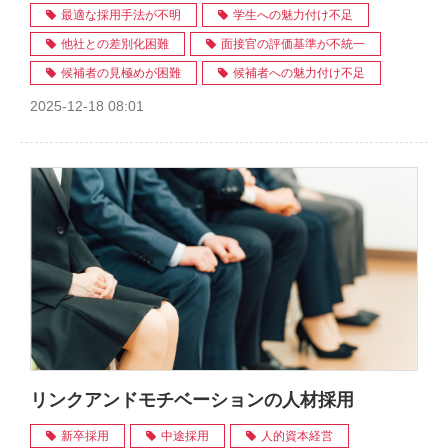
最適な採用手法が不明
学生への魅力付け不足
他社との差別化困難
面接官の評価基準が不統一
候補者の見極めが困難
候補者への魅力付け不足
2025-12-18 08:01
リンクアンドモチベーションの人材採用
新卒採用
中途採用
人的資本経営