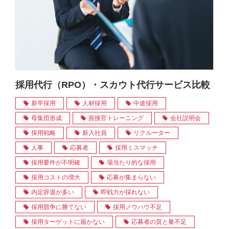
採用代行（RPO）・スカウト代行サービス比較
新卒採用
人材採用
中途採用
母集団形成
面接官トレーニング
会社説明会
採用戦略
新入社員
リクルーター
人事
応募者
採用ミスマッチ
採用要件が不明確
場当たり的な採用
採用コストの増大
応募が集まらない
内定辞退が多い
即戦力が採れない
採用競争に勝てない
採用ノウハウ不足
採用ターゲットに届かない
応募者の質と量不足