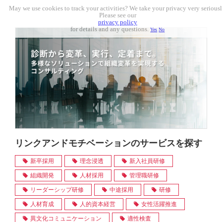
May we use cookies to track your activities? We take your privacy very seriousl
Please see our
privacy policy
for details and any questions.
Yes
No
リンクアンドモチベーションのサービスを探す
新卒採用
理念浸透
新入社員研修
組織開発
人材採用
管理職研修
リーダーシップ研修
中途採用
研修
人材育成
人的資本経営
女性活躍推進
異文化コミュニケーション
適性検査