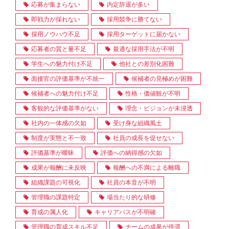
応募が集まらない
内定辞退が多い
即戦力が採れない
採用競争に勝てない
採用ノウハウ不足
採用ターゲットに届かない
応募者の質と量不足
最適な採用手法が不明
学生への魅力付け不足
他社との差別化困難
面接官の評価基準が不統一
候補者の見極めが困難
候補者への魅力付け不足
性格・価値観が不明
客観的な評価基準がない
理念・ビジョンが未浸透
社内の一体感の欠如
受け身な組織風土
制度が実態と不一致
社員の成長を促せない
評価基準が曖昧
評価への納得感の欠如
成果が報酬に未反映
報酬への不満による離職
組織課題の可視化
社員の本音が不明
管理職の課題特定
場当たり的な研修
育成の属人化
キャリアパスが不明確
管理職の育成スキル不足
チームの成果が停滞