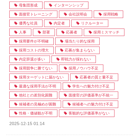
母集団形成
インターンシップ
面接官トレーニング
会社説明会
採用戦略
優秀な社員
内定者
リクルーター
人事
部署
応募者
採用ミスマッチ
採用要件が不明確
場当たり的な採用
採用コストの増大
応募が集まらない
内定辞退が多い
即戦力が採れない
採用競争に勝てない
採用ノウハウ不足
採用ターゲットに届かない
応募者の質と量不足
最適な採用手法が不明
学生への魅力付け不足
他社との差別化困難
面接官の評価基準が不統一
候補者の見極めが困難
候補者への魅力付け不足
性格・価値観が不明
客観的な評価基準がない
2025-12-15 01:14