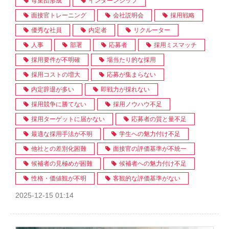
母集団形成
インターンシップ
面接官トレーニング
会社説明会
採用戦略
優秀な社員
内定者
リクルーター
人事
部署
応募者
採用ミスマッチ
採用要件が不明確
場当たり的な採用
採用コストの増大
応募が集まらない
内定辞退が多い
即戦力が採れない
採用競争に勝てない
採用ノウハウ不足
採用ターゲットに届かない
応募者の質と量不足
最適な採用手法が不明
学生への魅力付け不足
他社との差別化困難
面接官の評価基準が不統一
候補者の見極めが困難
候補者への魅力付け不足
性格・価値観が不明
客観的な評価基準がない
2025-12-15 01:14