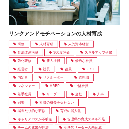
リンクアンドモチベーションの人材育成
研修
人材育成
人的資本経営
育成体系構築
360度評価
スキルアップ研修
強化研修
新入社員
優秀な社員
経営者
社長
役員
CXO
内定者
リクルーター
管理職
マネジャー
HRBP
中堅社員
若手社員
リーダー
全社
人事
部署
社員の成長を促せない
場当たり的な研修
育成の属人化
キャリアパスが不明確
管理職の育成スキル不足
チームの成果が停滞
次世代リーダーの未育成