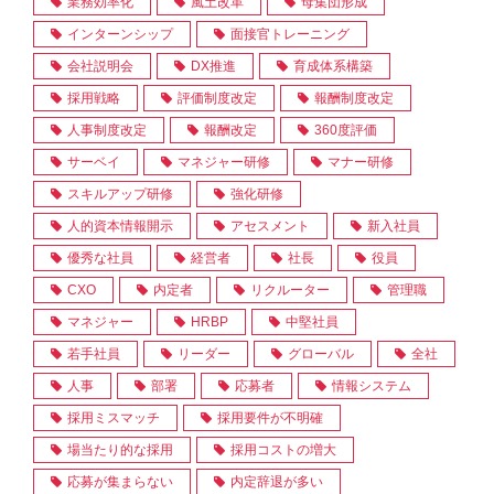
業務効率化
風土改革
母集団形成
インターンシップ
面接官トレーニング
会社説明会
DX推進
育成体系構築
採用戦略
評価制度改定
報酬制度改定
人事制度改定
報酬改定
360度評価
サーベイ
マネジャー研修
マナー研修
スキルアップ研修
強化研修
人的資本情報開示
アセスメント
新入社員
優秀な社員
経営者
社長
役員
CXO
内定者
リクルーター
管理職
マネジャー
HRBP
中堅社員
若手社員
リーダー
グローバル
全社
人事
部署
応募者
情報システム
採用ミスマッチ
採用要件が不明確
場当たり的な採用
採用コストの増大
応募が集まらない
内定辞退が多い