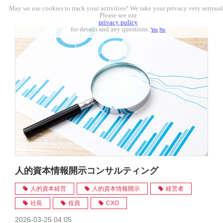
May we use cookies to track your activities? We take your privacy very seriousl
Please see our
privacy policy
for details and any questions.
Yes
No
人的資本情報開示コンサルティング
人的資本経営
人的資本情報開示
経営者
社長
役員
CXO
2026-03-25 04:05