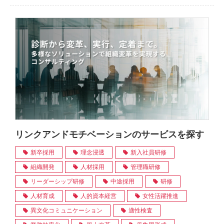
リンクアンドモチベーションのサービスを探す
新卒採用
理念浸透
新入社員研修
組織開発
人材採用
管理職研修
リーダーシップ研修
中途採用
研修
人材育成
人的資本経営
女性活躍推進
異文化コミュニケーション
適性検査