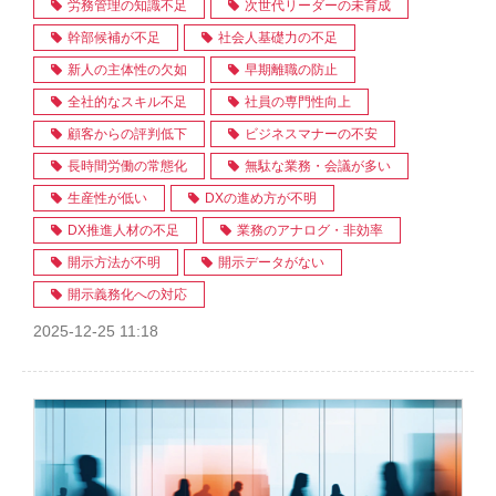
労務管理の知識不足
次世代リーダーの未育成
幹部候補が不足
社会人基礎力の不足
新人の主体性の欠如
早期離職の防止
全社的なスキル不足
社員の専門性向上
顧客からの評判低下
ビジネスマナーの不安
長時間労働の常態化
無駄な業務・会議が多い
生産性が低い
DXの進め方が不明
DX推進人材の不足
業務のアナログ・非効率
開示方法が不明
開示データがない
開示義務化への対応
2025-12-25 11:18