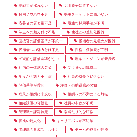
即戦力が採れない
採用競争に勝てない
採用ノウハウ不足
採用ターゲットに届かない
応募者の質と量不足
最適な採用手法が不明
学生への魅力付け不足
他社との差別化困難
面接官の評価基準が不統一
候補者の見極めが困難
候補者への魅力付け不足
性格・価値観が不明
客観的な評価基準がない
理念・ビジョンが未浸透
社内の一体感の欠如
受け身な組織風土
制度が実態と不一致
社員の成長を促せない
評価基準が曖昧
評価への納得感の欠如
成果が報酬に未反映
報酬への不満による離職
組織課題の可視化
社員の本音が不明
管理職の課題特定
場当たり的な研修
育成の属人化
キャリアパスが不明確
管理職の育成スキル不足
チームの成果が停滞