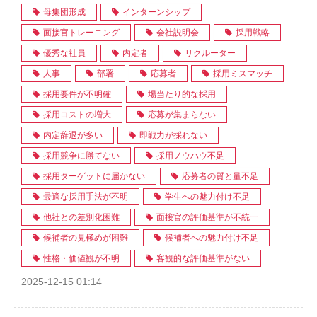
母集団形成
インターンシップ
面接官トレーニング
会社説明会
採用戦略
優秀な社員
内定者
リクルーター
人事
部署
応募者
採用ミスマッチ
採用要件が不明確
場当たり的な採用
採用コストの増大
応募が集まらない
内定辞退が多い
即戦力が採れない
採用競争に勝てない
採用ノウハウ不足
採用ターゲットに届かない
応募者の質と量不足
最適な採用手法が不明
学生への魅力付け不足
他社との差別化困難
面接官の評価基準が不統一
候補者の見極めが困難
候補者への魅力付け不足
性格・価値観が不明
客観的な評価基準がない
2025-12-15 01:14