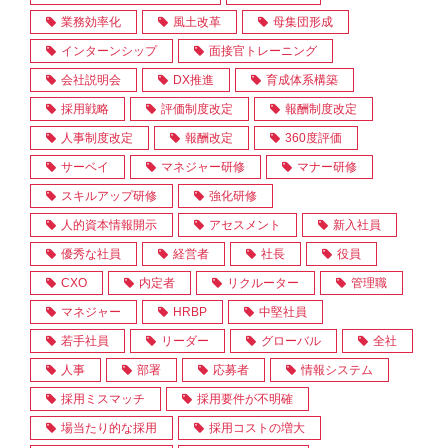
業務効率化
風土改革
母集団形成
インターンシップ
面接官トレーニング
会社説明会
DX推進
育成体系構築
採用戦略
評価制度改定
報酬制度改定
人事制度改定
報酬改定
360度評価
サーベイ
マネジャー研修
マナー研修
スキルアップ研修
強化研修
人的資本情報開示
アセスメント
新入社員
優秀な社員
経営者
社長
役員
CXO
内定者
リクルーター
管理職
マネジャー
HRBP
中堅社員
若手社員
リーダー
グローバル
全社
人事
部署
応募者
情報システム
採用ミスマッチ
採用要件が不明確
場当たり的な採用
採用コストの増大