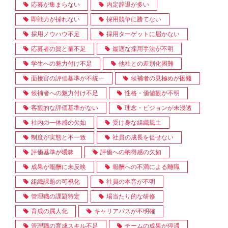
応募が集まらない
内定辞退が多い
即戦力が採れない
採用競争に勝てない
採用ノウハウ不足
採用ターゲットに届かない
応募者の質と量不足
最適な採用手法が不明
学生への魅力付け不足
他社との差別化困難
面接官の評価基準が不統一
候補者の見極めが困難
候補者への魅力付け不足
性格・価値観が不明
客観的な評価基準がない
理念・ビジョンが未浸透
社内の一体感の欠如
受け身な組織風土
制度が実態と不一致
社員の成長を促せない
評価基準が曖昧
評価への納得感の欠如
成果が報酬に未反映
報酬への不満による離職
組織課題の可視化
社員の本音が不明
管理職の課題特定
場当たり的な研修
育成の属人化
キャリアパスが不明確
管理職の育成スキル不足
チームの成果が停滞