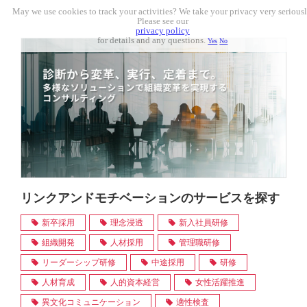
May we use cookies to track your activities? We take your privacy very seriousl
Please see our
privacy policy
for details and any questions.
Yes
No
リンクアンドモチベーションのサービスを探す
新卒採用
理念浸透
新入社員研修
組織開発
人材採用
管理職研修
リーダーシップ研修
中途採用
研修
人材育成
人的資本経営
女性活躍推進
異文化コミュニケーション
適性検査