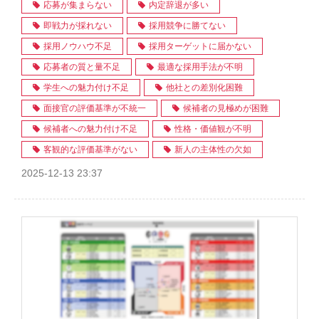
応募が集まらない
内定辞退が多い
即戦力が採れない
採用競争に勝てない
採用ノウハウ不足
採用ターゲットに届かない
応募者の質と量不足
最適な採用手法が不明
学生への魅力付け不足
他社との差別化困難
面接官の評価基準が不統一
候補者の見極めが困難
候補者への魅力付け不足
性格・価値観が不明
客観的な評価基準がない
新人の主体性の欠如
2025-12-13 23:37