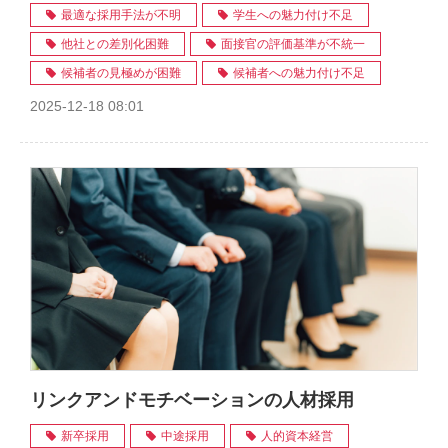
最適な採用手法が不明
学生への魅力付け不足
他社との差別化困難
面接官の評価基準が不統一
候補者の見極めが困難
候補者への魅力付け不足
2025-12-18 08:01
リンクアンドモチベーションの人材採用
新卒採用
中途採用
人的資本経営