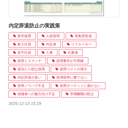
内定辞退防止の実践策
新卒採用
人材採用
母集団形成
新入社員
内定者
リクルーター
若手社員
人事
応募者
採用ミスマッチ
採用要件が不明確
場当たり的な採用
採用コストの増大
内定辞退が多い
採用競争に勝てない
採用ノウハウ不足
採用ターゲットに届かない
候補者への魅力付け不足
早期離職の防止
2025-12-13 23:29