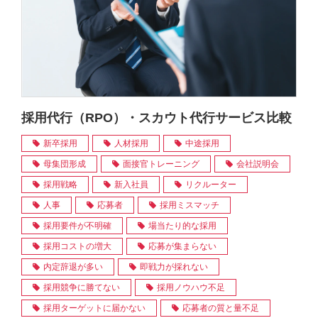
採用代行（RPO）・スカウト代行サービス比較
新卒採用
人材採用
中途採用
母集団形成
面接官トレーニング
会社説明会
採用戦略
新入社員
リクルーター
人事
応募者
採用ミスマッチ
採用要件が不明確
場当たり的な採用
採用コストの増大
応募が集まらない
内定辞退が多い
即戦力が採れない
採用競争に勝てない
採用ノウハウ不足
採用ターゲットに届かない
応募者の質と量不足