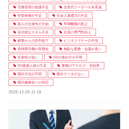
労務管理の知識不足
次世代リーダーの未育成
幹部候補が不足
社会人基礎力の不足
新人の主体性の欠如
早期離職の防止
全社的なスキル不足
社員の専門性向上
顧客からの評判低下
ビジネスマナーの不安
長時間労働の常態化
無駄な業務・会議が多い
生産性が低い
DXの進め方が不明
DX推進人材の不足
業務のアナログ・非効率
開示方法が不明
開示データがない
開示義務化への対応
2025-12-25 11:18