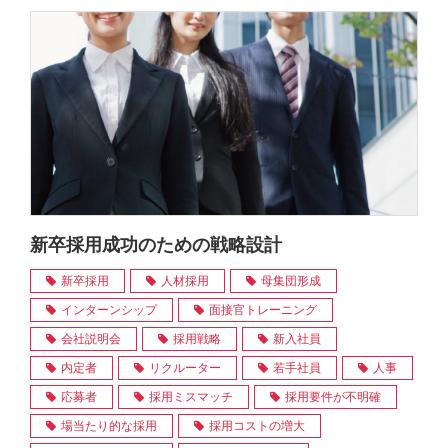
新卒採用成功のための戦略設計
新卒採用
人材採用
母集団形成
インターンシップ
面接官トレーニング
会社説明会
採用戦略
新入社員
内定者
リクルーター
若手社員
人事
応募者
採用ミスマッチ
採用要件が不明確
場当たり的な採用
採用コストの増大