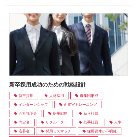
新卒採用成功のための戦略設計
新卒採用
人材採用
母集団形成
インターンシップ
面接官トレーニング
会社説明会
採用戦略
新入社員
内定者
リクルーター
若手社員
人事
応募者
採用ミスマッチ
採用要件が不明確