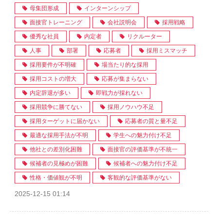
母集団形成
インターンシップ
面接官トレーニング
会社説明会
採用戦略
優秀な社員
内定者
リクルーター
人事
部署
応募者
採用ミスマッチ
採用要件が不明確
場当たり的な採用
採用コストの増大
応募が集まらない
内定辞退が多い
即戦力が採れない
採用競争に勝てない
採用ノウハウ不足
採用ターゲットに届かない
応募者の質と量不足
最適な採用手法が不明
学生への魅力付け不足
他社との差別化困難
面接官の評価基準が不統一
候補者の見極めが困難
候補者への魅力付け不足
性格・価値観が不明
客観的な評価基準がない
2025-12-15 01:14