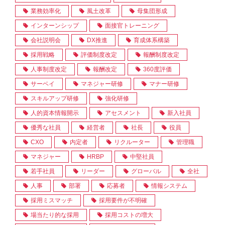
業務効率化
風土改革
母集団形成
インターンシップ
面接官トレーニング
会社説明会
DX推進
育成体系構築
採用戦略
評価制度改定
報酬制度改定
人事制度改定
報酬改定
360度評価
サーベイ
マネジャー研修
マナー研修
スキルアップ研修
強化研修
人的資本情報開示
アセスメント
新入社員
優秀な社員
経営者
社長
役員
CXO
内定者
リクルーター
管理職
マネジャー
HRBP
中堅社員
若手社員
リーダー
グローバル
全社
人事
部署
応募者
情報システム
採用ミスマッチ
採用要件が不明確
場当たり的な採用
採用コストの増大