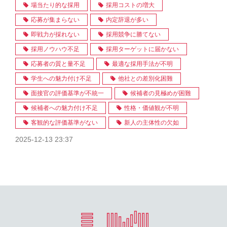
場当たり的な採用
採用コストの増大
応募が集まらない
内定辞退が多い
即戦力が採れない
採用競争に勝てない
採用ノウハウ不足
採用ターゲットに届かない
応募者の質と量不足
最適な採用手法が不明
学生への魅力付け不足
他社との差別化困難
面接官の評価基準が不統一
候補者の見極めが困難
候補者への魅力付け不足
性格・価値観が不明
客観的な評価基準がない
新人の主体性の欠如
2025-12-13 23:37