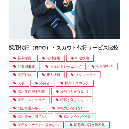
採用代行（RPO）・スカウト代行サービス比較
新卒採用
人材採用
中途採用
母集団形成
面接官トレーニング
会社説明会
採用戦略
新入社員
リクルーター
人事
応募者
採用ミスマッチ
採用要件が不明確
場当たり的な採用
採用コストの増大
応募が集まらない
内定辞退が多い
即戦力が採れない
採用競争に勝てない
採用ノウハウ不足
採用ターゲットに届かない
応募者の質と量不足