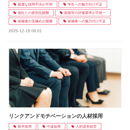
最適な採用手法が不明
学生への魅力付け不足
他社との差別化困難
面接官の評価基準が不統一
候補者の見極めが困難
候補者への魅力付け不足
2025-12-18 08:01
リンクアンドモチベーションの人材採用
新卒採用
中途採用
人的資本経営