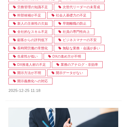
労務管理の知識不足
次世代リーダーの未育成
幹部候補が不足
社会人基礎力の不足
新人の主体性の欠如
早期離職の防止
全社的なスキル不足
社員の専門性向上
顧客からの評判低下
ビジネスマナーの不安
長時間労働の常態化
無駄な業務・会議が多い
生産性が低い
DXの進め方が不明
DX推進人材の不足
業務のアナログ・非効率
開示方法が不明
開示データがない
開示義務化への対応
2025-12-25 11:18