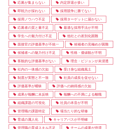
応募が集まらない
内定辞退が多い
即戦力が採れない
採用競争に勝てない
採用ノウハウ不足
採用ターゲットに届かない
応募者の質と量不足
最適な採用手法が不明
学生への魅力付け不足
他社との差別化困難
面接官の評価基準が不統一
候補者の見極めが困難
候補者への魅力付け不足
性格・価値観が不明
客観的な評価基準がない
理念・ビジョンが未浸透
社内の一体感の欠如
受け身な組織風土
制度が実態と不一致
社員の成長を促せない
評価基準が曖昧
評価への納得感の欠如
成果が報酬に未反映
報酬への不満による離職
組織課題の可視化
社員の本音が不明
管理職の課題特定
場当たり的な研修
育成の属人化
キャリアパスが不明確
管理職の育成スキル不足
チームの成果が停滞