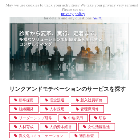
May we use cookies to track your activities? We take your privacy very seriousl
Please see our
privacy policy
for details and any questions.
Yes
No
リンクアンドモチベーションのサービスを探す
新卒採用
理念浸透
新入社員研修
組織開発
人材採用
管理職研修
リーダーシップ研修
中途採用
研修
人材育成
人的資本経営
女性活躍推進
異文化コミュニケーション
適性検査