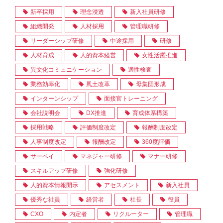
新卒採用
理念浸透
新入社員研修
組織開発
人材採用
管理職研修
リーダーシップ研修
中途採用
研修
人材育成
人的資本経営
女性活躍推進
異文化コミュニケーション
適性検査
業務効率化
風土改革
母集団形成
インターンシップ
面接官トレーニング
会社説明会
DX推進
育成体系構築
採用戦略
評価制度改定
報酬制度改定
人事制度改定
報酬改定
360度評価
サーベイ
マネジャー研修
マナー研修
スキルアップ研修
強化研修
人的資本情報開示
アセスメント
新入社員
優秀な社員
経営者
社長
役員
CXO
内定者
リクルーター
管理職