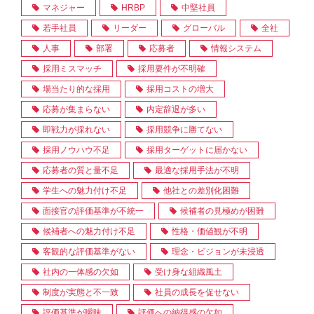
マネジャー
HRBP
中堅社員
若手社員
リーダー
グローバル
全社
人事
部署
応募者
情報システム
採用ミスマッチ
採用要件が不明確
場当たり的な採用
採用コストの増大
応募が集まらない
内定辞退が多い
即戦力が採れない
採用競争に勝てない
採用ノウハウ不足
採用ターゲットに届かない
応募者の質と量不足
最適な採用手法が不明
学生への魅力付け不足
他社との差別化困難
面接官の評価基準が不統一
候補者の見極めが困難
候補者への魅力付け不足
性格・価値観が不明
客観的な評価基準がない
理念・ビジョンが未浸透
社内の一体感の欠如
受け身な組織風土
制度が実態と不一致
社員の成長を促せない
評価基準が曖昧
評価への納得感の欠如