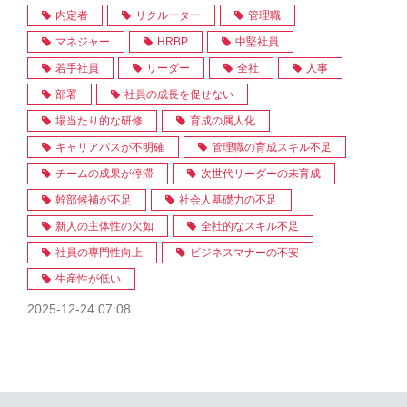
内定者
リクルーター
管理職
マネジャー
HRBP
中堅社員
若手社員
リーダー
全社
人事
部署
社員の成長を促せない
場当たり的な研修
育成の属人化
キャリアパスが不明確
管理職の育成スキル不足
チームの成果が停滞
次世代リーダーの未育成
幹部候補が不足
社会人基礎力の不足
新人の主体性の欠如
全社的なスキル不足
社員の専門性向上
ビジネスマナーの不安
生産性が低い
2025-12-24 07:08