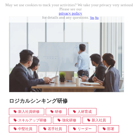
May we use cookies to track your activities? We take your privacy very seriousl
Please see our
privacy policy
for details and any questions.
Yes
No
ロジカルシンキング研修
新入社員研修
研修
人材育成
スキルアップ研修
強化研修
新入社員
中堅社員
若手社員
リーダー
部署