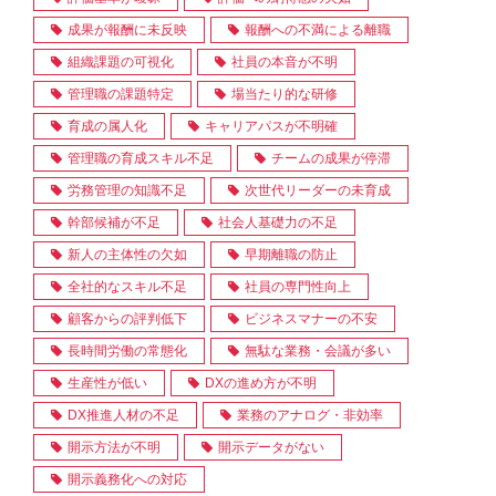
成果が報酬に未反映
報酬への不満による離職
組織課題の可視化
社員の本音が不明
管理職の課題特定
場当たり的な研修
育成の属人化
キャリアパスが不明確
管理職の育成スキル不足
チームの成果が停滞
労務管理の知識不足
次世代リーダーの未育成
幹部候補が不足
社会人基礎力の不足
新人の主体性の欠如
早期離職の防止
全社的なスキル不足
社員の専門性向上
顧客からの評判低下
ビジネスマナーの不安
長時間労働の常態化
無駄な業務・会議が多い
生産性が低い
DXの進め方が不明
DX推進人材の不足
業務のアナログ・非効率
開示方法が不明
開示データがない
開示義務化への対応