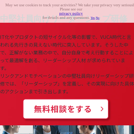
May we use cookies to track your activities? We take your privacy very seriousl
Please see our
privacy policy
中堅社員向けリーダーシップ研修
for details and any questions.
Yes
No
IT化やプロダクトの短サイクル化等の影響で、VUCA時代と言
われる先行きの見えない時代に突入しています。そうした中
で、正解がない業務の中で、自分自身で考え行動することによ
って最適解を創る、リーダーシップ人材 が求められていま
す。
リンクアンドモチベーションの中堅社員向けリーダーシップ研
修では、「リーダーシップ」を定義し、その実現に向けた具体
のアクションまで引き出します。