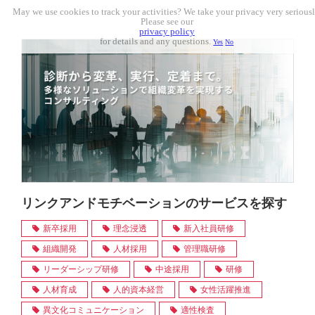
May we use cookies to track your activities? We take your privacy very seriousl
Please see our
privacy policy
for details and any questions.
Yes
No
リンクアンドモチベーションのサービスを探す
新卒採用
理念浸透
新入社員研修
組織開発
人材採用
管理職研修
リーダーシップ研修
中途採用
研修
人材育成
人的資本経営
女性活躍推進
異文化コミュニケーション
適性検査