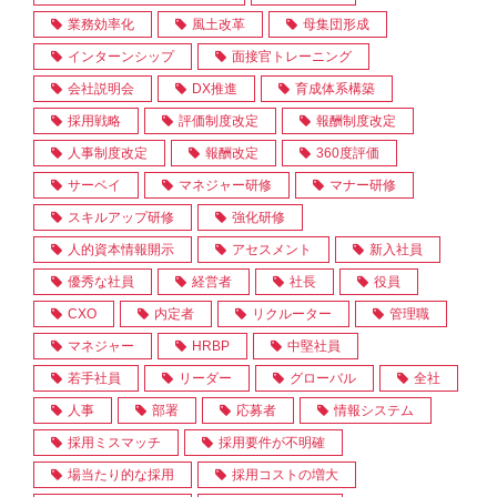
業務効率化
風土改革
母集団形成
インターンシップ
面接官トレーニング
会社説明会
DX推進
育成体系構築
採用戦略
評価制度改定
報酬制度改定
人事制度改定
報酬改定
360度評価
サーベイ
マネジャー研修
マナー研修
スキルアップ研修
強化研修
人的資本情報開示
アセスメント
新入社員
優秀な社員
経営者
社長
役員
CXO
内定者
リクルーター
管理職
マネジャー
HRBP
中堅社員
若手社員
リーダー
グローバル
全社
人事
部署
応募者
情報システム
採用ミスマッチ
採用要件が不明確
場当たり的な採用
採用コストの増大