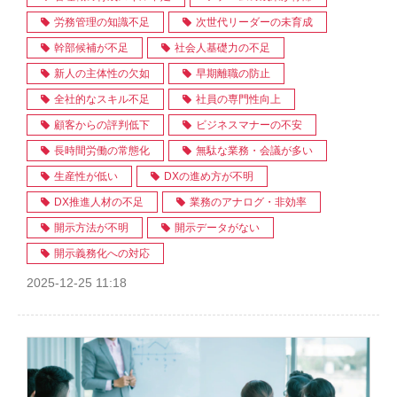
労務管理の知識不足
次世代リーダーの未育成
幹部候補が不足
社会人基礎力の不足
新人の主体性の欠如
早期離職の防止
全社的なスキル不足
社員の専門性向上
顧客からの評判低下
ビジネスマナーの不安
長時間労働の常態化
無駄な業務・会議が多い
生産性が低い
DXの進め方が不明
DX推進人材の不足
業務のアナログ・非効率
開示方法が不明
開示データがない
開示義務化への対応
2025-12-25 11:18