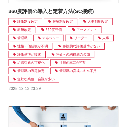
360度評価の導入と定着方法(SC接続)
評価制度改定
報酬制度改定
人事制度改定
報酬改定
360度評価
アセスメント
管理職
マネジャー
リーダー
人事
性格・価値観が不明
客観的な評価基準がない
評価基準が曖昧
評価への納得感の欠如
組織課題の可視化
社員の本音が不明
管理職の課題特定
管理職の育成スキル不足
無駄な業務・会議が多い
2025-12-13 23:39