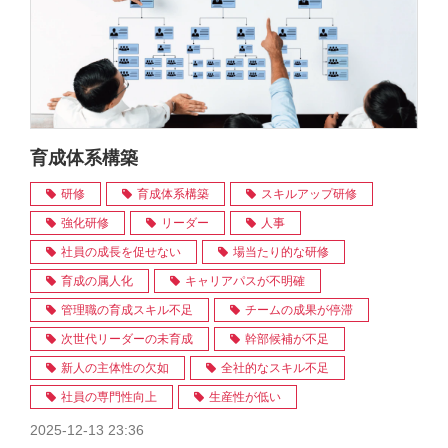
育成体系構築
研修
育成体系構築
スキルアップ研修
強化研修
リーダー
人事
社員の成長を促せない
場当たり的な研修
育成の属人化
キャリアパスが不明確
管理職の育成スキル不足
チームの成果が停滞
次世代リーダーの未育成
幹部候補が不足
新人の主体性の欠如
全社的なスキル不足
社員の専門性向上
生産性が低い
2025-12-13 23:36