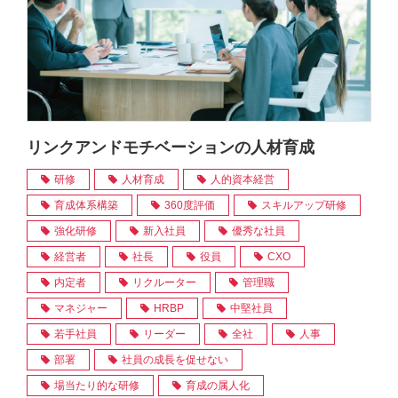
リンクアンドモチベーションの人材育成
研修
人材育成
人的資本経営
育成体系構築
360度評価
スキルアップ研修
強化研修
新入社員
優秀な社員
経営者
社長
役員
CXO
内定者
リクルーター
管理職
マネジャー
HRBP
中堅社員
若手社員
リーダー
全社
人事
部署
社員の成長を促せない
場当たり的な研修
育成の属人化