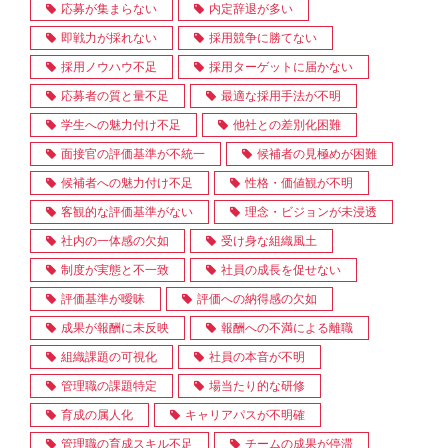
応募が集まらない
内定辞退が多い
即戦力が採れない
採用競争に勝てない
採用ノウハウ不足
採用ターゲットに届かない
応募者の質と量不足
最適な採用手法が不明
学生への魅力付け不足
他社との差別化困難
面接官の評価基準が不統一
候補者の見極めが困難
候補者への魅力付け不足
性格・価値観が不明
客観的な評価基準がない
理念・ビジョンが未浸透
社内の一体感の欠如
受け身な組織風土
制度が実態と不一致
社員の成長を促せない
評価基準が曖昧
評価への納得感の欠如
成果が報酬に未反映
報酬への不満による離職
組織課題の可視化
社員の本音が不明
管理職の課題特定
場当たり的な研修
育成の属人化
キャリアパスが不明確
管理職の育成スキル不足
チームの成果が停滞