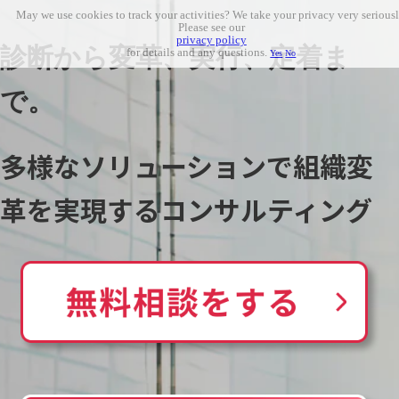
May we use cookies to track your activities? We take your privacy very seriousl
Please see our
privacy policy
診断から変革、実行、定着ま
for details and any questions.
Yes
No
で。
多様なソリューションで組織変
革を実現するコンサルティング