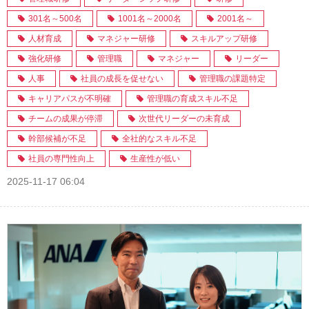
301名～500名
1001名～2000名
2001名～
人材育成
マネジャー研修
スキルアップ研修
強化研修
管理職
マネジャー
リーダー
人事
社員の成長を促せない
管理職の課題特定
キャリアパスが不明確
管理職の育成スキル不足
チームの成果が停滞
次世代リーダーの未育成
幹部候補が不足
全社的なスキル不足
社員の専門性向上
生産性が低い
2025-11-17 06:04