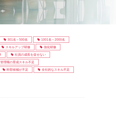
301名～500名
1001名～2000名
スキルアップ研修
強化研修
事
社員の成長を促せない
管理職の育成スキル不足
幹部候補が不足
全社的なスキル不足