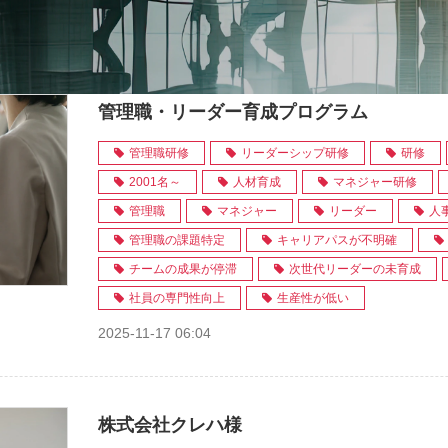
管理職・リーダー育成プログラム
管理職研修
リーダーシップ研修
研修
2001名～
人材育成
マネジャー研修
管理職
マネジャー
リーダー
人
管理職の課題特定
キャリアパスが不明確
チームの成果が停滞
次世代リーダーの未育成
社員の専門性向上
生産性が低い
2025-11-17 06:04
株式会社クレハ様