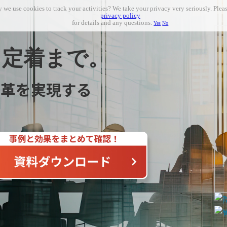
 we use cookies to track your activities? We take your privacy very seriously. Pleas
privacy policy
for details and any questions.
Yes
No
、定着まで。
変革を実現する