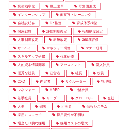
業務効率化
風土改革
母集団形成
インターンシップ
面接官トレーニング
会社説明会
DX推進
育成体系構築
採用戦略
評価制度改定
報酬制度改定
人事制度改定
報酬改定
360度評価
サーベイ
マネジャー研修
マナー研修
スキルアップ研修
強化研修
人的資本情報開示
アセスメント
新入社員
優秀な社員
経営者
社長
役員
CXO
内定者
リクルーター
管理職
マネジャー
HRBP
中堅社員
若手社員
リーダー
グローバル
全社
人事
部署
応募者
情報システム
採用ミスマッチ
採用要件が不明確
場当たり的な採用
採用コストの増大