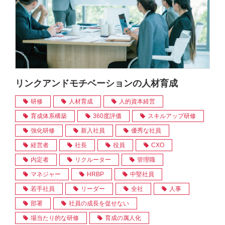
リンクアンドモチベーションの人材育成
研修
人材育成
人的資本経営
育成体系構築
360度評価
スキルアップ研修
強化研修
新入社員
優秀な社員
経営者
社長
役員
CXO
内定者
リクルーター
管理職
マネジャー
HRBP
中堅社員
若手社員
リーダー
全社
人事
部署
社員の成長を促せない
場当たり的な研修
育成の属人化