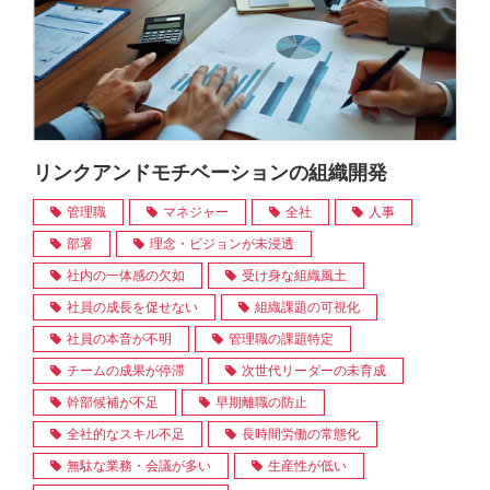
リンクアンドモチベーションの組織開発
管理職
マネジャー
全社
人事
部署
理念・ビジョンが未浸透
社内の一体感の欠如
受け身な組織風土
社員の成長を促せない
組織課題の可視化
社員の本音が不明
管理職の課題特定
チームの成果が停滞
次世代リーダーの未育成
幹部候補が不足
早期離職の防止
全社的なスキル不足
長時間労働の常態化
無駄な業務・会議が多い
生産性が低い