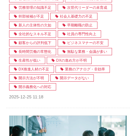
労務管理の知識不足
次世代リーダーの未育成
幹部候補が不足
社会人基礎力の不足
新人の主体性の欠如
早期離職の防止
全社的なスキル不足
社員の専門性向上
顧客からの評判低下
ビジネスマナーの不安
長時間労働の常態化
無駄な業務・会議が多い
生産性が低い
DXの進め方が不明
DX推進人材の不足
業務のアナログ・非効率
開示方法が不明
開示データがない
開示義務化への対応
2025-12-25 11:18