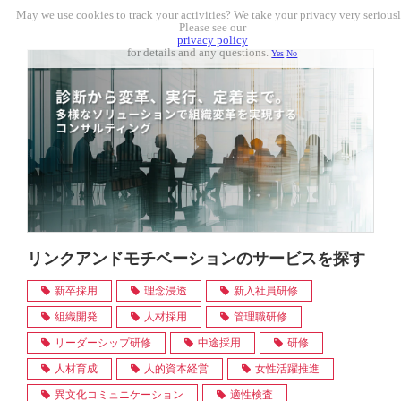
May we use cookies to track your activities? We take your privacy very seriousl
Please see our
privacy policy
for details and any questions.
Yes
No
リンクアンドモチベーションのサービスを探す
新卒採用
理念浸透
新入社員研修
組織開発
人材採用
管理職研修
リーダーシップ研修
中途採用
研修
人材育成
人的資本経営
女性活躍推進
異文化コミュニケーション
適性検査