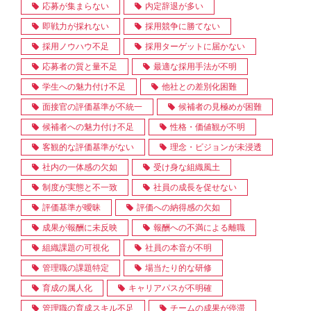
応募が集まらない
内定辞退が多い
即戦力が採れない
採用競争に勝てない
採用ノウハウ不足
採用ターゲットに届かない
応募者の質と量不足
最適な採用手法が不明
学生への魅力付け不足
他社との差別化困難
面接官の評価基準が不統一
候補者の見極めが困難
候補者への魅力付け不足
性格・価値観が不明
客観的な評価基準がない
理念・ビジョンが未浸透
社内の一体感の欠如
受け身な組織風土
制度が実態と不一致
社員の成長を促せない
評価基準が曖昧
評価への納得感の欠如
成果が報酬に未反映
報酬への不満による離職
組織課題の可視化
社員の本音が不明
管理職の課題特定
場当たり的な研修
育成の属人化
キャリアパスが不明確
管理職の育成スキル不足
チームの成果が停滞