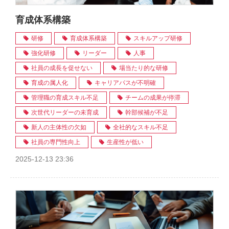
育成体系構築
研修
育成体系構築
スキルアップ研修
強化研修
リーダー
人事
社員の成長を促せない
場当たり的な研修
育成の属人化
キャリアパスが不明確
管理職の育成スキル不足
チームの成果が停滞
次世代リーダーの未育成
幹部候補が不足
新人の主体性の欠如
全社的なスキル不足
社員の専門性向上
生産性が低い
2025-12-13 23:36