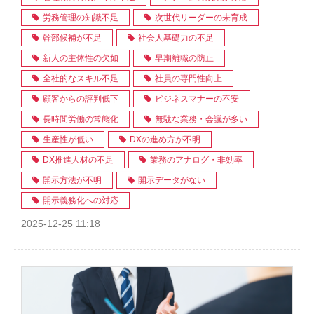
労務管理の知識不足
次世代リーダーの未育成
幹部候補が不足
社会人基礎力の不足
新人の主体性の欠如
早期離職の防止
全社的なスキル不足
社員の専門性向上
顧客からの評判低下
ビジネスマナーの不安
長時間労働の常態化
無駄な業務・会議が多い
生産性が低い
DXの進め方が不明
DX推進人材の不足
業務のアナログ・非効率
開示方法が不明
開示データがない
開示義務化への対応
2025-12-25 11:18