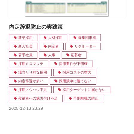
内定辞退防止の実践策
新卒採用
人材採用
母集団形成
新入社員
内定者
リクルーター
若手社員
人事
応募者
採用ミスマッチ
採用要件が不明確
場当たり的な採用
採用コストの増大
内定辞退が多い
採用競争に勝てない
採用ノウハウ不足
採用ターゲットに届かない
候補者への魅力付け不足
早期離職の防止
2025-12-13 23:29