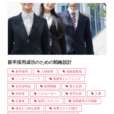
新卒採用成功のための戦略設計
新卒採用
人材採用
母集団形成
インターンシップ
面接官トレーニング
会社説明会
採用戦略
新入社員
内定者
リクルーター
若手社員
人事
応募者
採用ミスマッチ
採用要件が不明確
場当たり的な採用
採用コストの増大