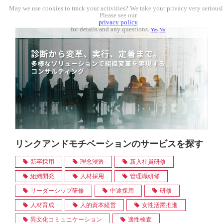
May we use cookies to track your activities? We take your privacy very seriousl
Please see our
privacy policy
for details and any questions.
Yes
No
リンクアンドモチベーションのサービスを探す
新卒採用
理念浸透
新入社員研修
組織開発
人材採用
管理職研修
リーダーシップ研修
中途採用
研修
人材育成
人的資本経営
女性活躍推進
異文化コミュニケーション
適性検査