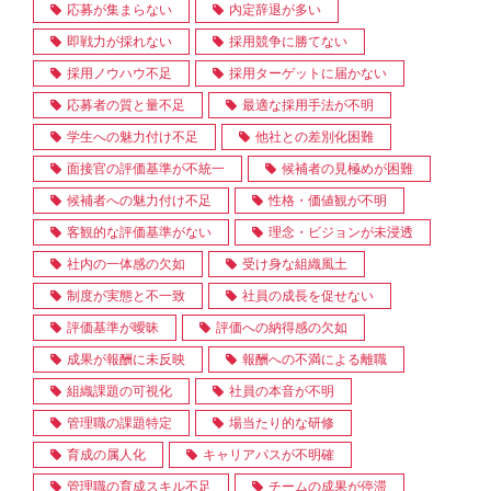
応募が集まらない
内定辞退が多い
即戦力が採れない
採用競争に勝てない
採用ノウハウ不足
採用ターゲットに届かない
応募者の質と量不足
最適な採用手法が不明
学生への魅力付け不足
他社との差別化困難
面接官の評価基準が不統一
候補者の見極めが困難
候補者への魅力付け不足
性格・価値観が不明
客観的な評価基準がない
理念・ビジョンが未浸透
社内の一体感の欠如
受け身な組織風土
制度が実態と不一致
社員の成長を促せない
評価基準が曖昧
評価への納得感の欠如
成果が報酬に未反映
報酬への不満による離職
組織課題の可視化
社員の本音が不明
管理職の課題特定
場当たり的な研修
育成の属人化
キャリアパスが不明確
管理職の育成スキル不足
チームの成果が停滞