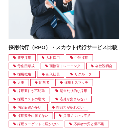
採用代行（RPO）・スカウト代行サービス比較
新卒採用
人材採用
中途採用
母集団形成
面接官トレーニング
会社説明会
採用戦略
新入社員
リクルーター
人事
応募者
採用ミスマッチ
採用要件が不明確
場当たり的な採用
採用コストの増大
応募が集まらない
内定辞退が多い
即戦力が採れない
採用競争に勝てない
採用ノウハウ不足
採用ターゲットに届かない
応募者の質と量不足