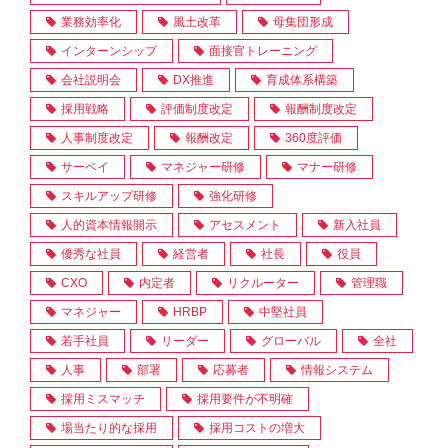
業務効率化
風土改革
母集団形成
インターンシップ
面接官トレーニング
会社説明会
DX推進
育成体系構築
採用戦略
評価制度改定
報酬制度改定
人事制度改定
報酬改定
360度評価
サーベイ
マネジャー研修
マナー研修
スキルアップ研修
強化研修
人的資本情報開示
アセスメント
新入社員
優秀な社員
経営者
社長
役員
CXO
内定者
リクルーター
管理職
マネジャー
HRBP
中堅社員
若手社員
リーダー
グローバル
全社
人事
部署
応募者
情報システム
採用ミスマッチ
採用要件が不明確
場当たり的な採用
採用コストの増大