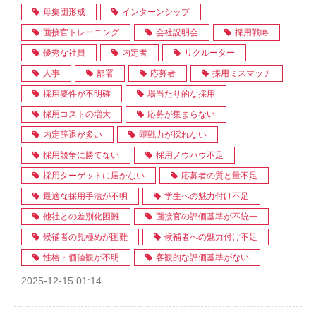
母集団形成
インターンシップ
面接官トレーニング
会社説明会
採用戦略
優秀な社員
内定者
リクルーター
人事
部署
応募者
採用ミスマッチ
採用要件が不明確
場当たり的な採用
採用コストの増大
応募が集まらない
内定辞退が多い
即戦力が採れない
採用競争に勝てない
採用ノウハウ不足
採用ターゲットに届かない
応募者の質と量不足
最適な採用手法が不明
学生への魅力付け不足
他社との差別化困難
面接官の評価基準が不統一
候補者の見極めが困難
候補者への魅力付け不足
性格・価値観が不明
客観的な評価基準がない
2025-12-15 01:14