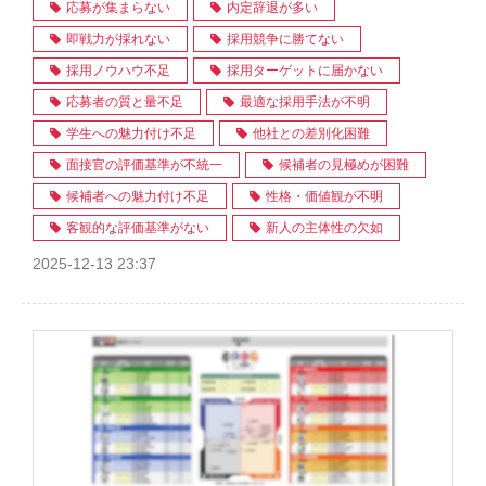
応募が集まらない
内定辞退が多い
即戦力が採れない
採用競争に勝てない
採用ノウハウ不足
採用ターゲットに届かない
応募者の質と量不足
最適な採用手法が不明
学生への魅力付け不足
他社との差別化困難
面接官の評価基準が不統一
候補者の見極めが困難
候補者への魅力付け不足
性格・価値観が不明
客観的な評価基準がない
新人の主体性の欠如
2025-12-13 23:37