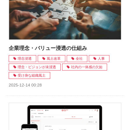
企業理念・バリュー浸透の仕組み
理念浸透
風土改革
全社
人事
理念・ビジョンが未浸透
社内の一体感の欠如
受け身な組織風土
2025-12-14 00:28