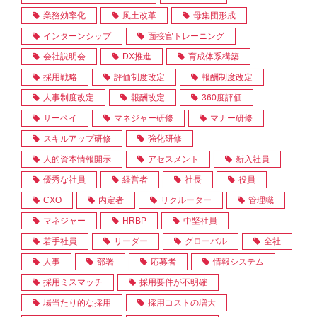
業務効率化
風土改革
母集団形成
インターンシップ
面接官トレーニング
会社説明会
DX推進
育成体系構築
採用戦略
評価制度改定
報酬制度改定
人事制度改定
報酬改定
360度評価
サーベイ
マネジャー研修
マナー研修
スキルアップ研修
強化研修
人的資本情報開示
アセスメント
新入社員
優秀な社員
経営者
社長
役員
CXO
内定者
リクルーター
管理職
マネジャー
HRBP
中堅社員
若手社員
リーダー
グローバル
全社
人事
部署
応募者
情報システム
採用ミスマッチ
採用要件が不明確
場当たり的な採用
採用コストの増大