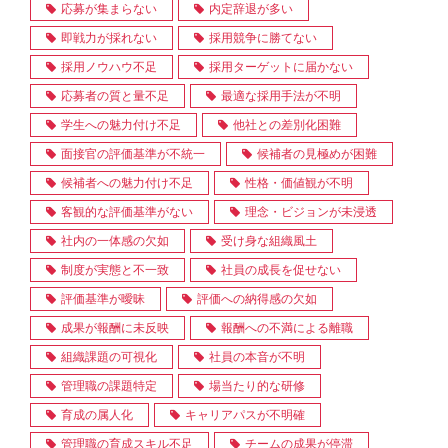
応募が集まらない
内定辞退が多い
即戦力が採れない
採用競争に勝てない
採用ノウハウ不足
採用ターゲットに届かない
応募者の質と量不足
最適な採用手法が不明
学生への魅力付け不足
他社との差別化困難
面接官の評価基準が不統一
候補者の見極めが困難
候補者への魅力付け不足
性格・価値観が不明
客観的な評価基準がない
理念・ビジョンが未浸透
社内の一体感の欠如
受け身な組織風土
制度が実態と不一致
社員の成長を促せない
評価基準が曖昧
評価への納得感の欠如
成果が報酬に未反映
報酬への不満による離職
組織課題の可視化
社員の本音が不明
管理職の課題特定
場当たり的な研修
育成の属人化
キャリアパスが不明確
管理職の育成スキル不足
チームの成果が停滞