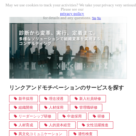
May we use cookies to track your activities? We take your privacy very seriousl
Please see our
privacy policy
for details and any questions.
Yes
No
リンクアンドモチベーションのサービスを探す
新卒採用
理念浸透
新入社員研修
組織開発
人材採用
管理職研修
リーダーシップ研修
中途採用
研修
人材育成
人的資本経営
女性活躍推進
異文化コミュニケーション
適性検査