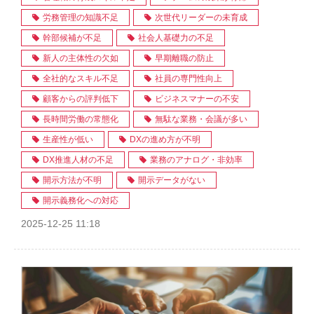
労務管理の知識不足
次世代リーダーの未育成
幹部候補が不足
社会人基礎力の不足
新人の主体性の欠如
早期離職の防止
全社的なスキル不足
社員の専門性向上
顧客からの評判低下
ビジネスマナーの不安
長時間労働の常態化
無駄な業務・会議が多い
生産性が低い
DXの進め方が不明
DX推進人材の不足
業務のアナログ・非効率
開示方法が不明
開示データがない
開示義務化への対応
2025-12-25 11:18