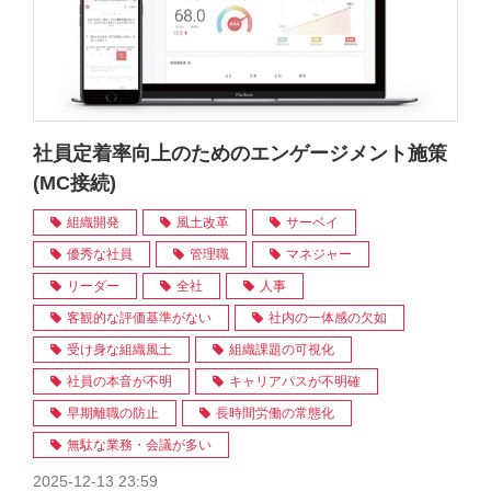
社員定着率向上のためのエンゲージメント施策
(MC接続)
組織開発
風土改革
サーベイ
優秀な社員
管理職
マネジャー
リーダー
全社
人事
客観的な評価基準がない
社内の一体感の欠如
受け身な組織風土
組織課題の可視化
社員の本音が不明
キャリアパスが不明確
早期離職の防止
長時間労働の常態化
無駄な業務・会議が多い
2025-12-13 23:59