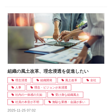
組織の風土改革、理念浸透を促進したい
理念浸透
組織開発
風土改革
全社
人事
理念・ビジョンが未浸透
社内の一体感の欠如
受け身な組織風土
社員の本音が不明
無駄な業務・会議が多い
2025-11-25 07:02