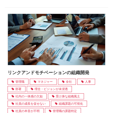
リンクアンドモチベーションの組織開発
管理職
マネジャー
全社
人事
部署
理念・ビジョンが未浸透
社内の一体感の欠如
受け身な組織風土
社員の成長を促せない
組織課題の可視化
社員の本音が不明
管理職の課題特定