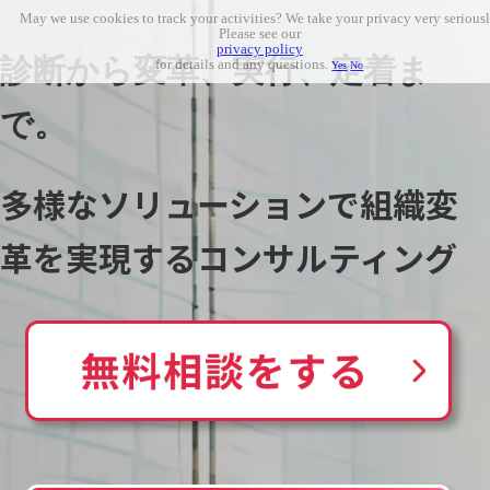
May we use cookies to track your activities? We take your privacy very seriousl
Please see our
privacy policy
診断から変革、実行、定着ま
for details and any questions.
Yes
No
で。
多様なソリューションで組織変
革を実現するコンサルティング