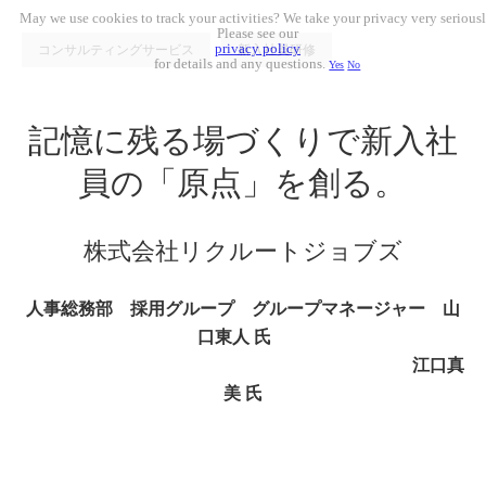
May we use cookies to track your activities? We take your privacy very seriousl
Please see our
privacy policy
コンサルティングサービス
新入社員研修
for details and any questions.
Yes
No
記憶に残る場づくりで
新入社
員の「原点」を創る。
株式会社リクルートジョブズ
人事総務部 採用グループ グループマネージャー 山
口東人 氏
江口真
美 氏