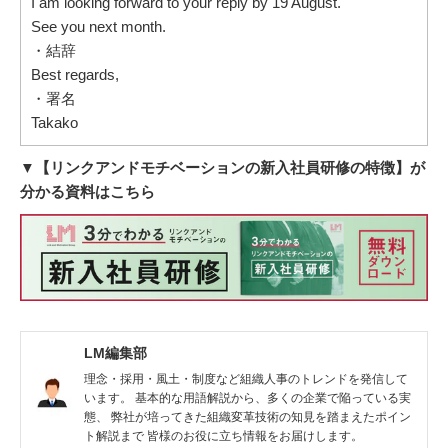
I am looking forward to your reply by 19 August.
See you next month.
・結辞
Best regards,
・署名
Takako
▼【リンクアンドモチベーションの新入社員研修の特徴】が
分かる資料はこちら
LM編集部
理念・採用・風土・制度など組織人事のトレンドを発信して
います。 基本的な用語解説から、多くの企業で陥っている実
態、 弊社が培ってきた組織変革技術の知見を踏まえたポイン
ト解説まで 皆様のお役に立ち情報をお届けします。