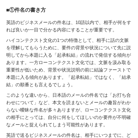
■①件名の書き方
英語のビジネスメールの件名は、10語以内で、相手が何をす
れば良いか一目で分かる内容にすることが重要です。
ハイコンテクスト文化の1つの特徴として、相手に話の文脈
を理解してもらうために、要件の背景や状況について先に説
明してから本題に入る「起承転結」の流れで発信する傾向が
あります。一方ローコンテクスト文化では、文脈を汲み取る
重要性が低いため、背景や状況説明の前に結論ファーストで
本題に入る傾向があります。「起承転結」ではなく、「結承
結」の順番とも言えるでしょう。
このような違いから、日本語のメールの件名では「お打ち合
わせについて」など、本文を読まないとメールの趣旨がわか
らない曖昧な件名が多々ありますが、ローコンテクスト文化
の相手にとっては、自分に何をしてほしいのか要件が不明確
なメールと捉えられてしまう可能性があります。
英語で送るビジネスメールの件名は、相手にいつまでに、ど