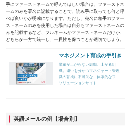
手にファーストネームで呼んでほしい場合は、ファーストネ
ームのみを署名に記載することで、読み手に取っても何と呼
べば良いかが明確になります。ただし、宛名に相手のファー
ストネームのみを使用した場合は自分もファーストネームの
みを記載するなど、フルネームかファーストネームだけか、
どちらか一方で統一し、一貫性を保つことが適切でしょう。
マネジメント育成の手引き
業績が上がらない組織、上がる組
織。違いを分かつマネジャー・管理
職の育成に不可欠な、体系的なフレ
ームワークと実践のポイントとは。
ソリューションサイト
組織人事のプロフェッショナルファ
ーム、リンクアンドモチベーション
独自の視点で徹底解説。
英語メールの例【場合別】