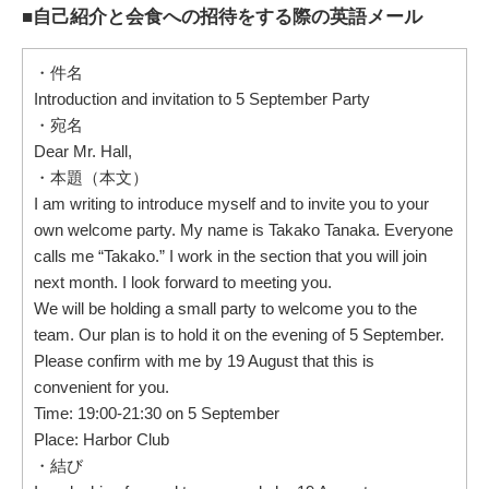
■自己紹介と会食への招待をする際の英語メール
・件名
Introduction and invitation to 5 September Party
・宛名
Dear Mr. Hall,
・本題（本文）
I am writing to introduce myself and to invite you to your
own welcome party. My name is Takako Tanaka. Everyone
calls me “Takako.” I work in the section that you will join
next month. I look forward to meeting you.
We will be holding a small party to welcome you to the
team. Our plan is to hold it on the evening of 5 September.
Please confirm with me by 19 August that this is
convenient for you.
Time: 19:00-21:30 on 5 September
Place: Harbor Club
・結び