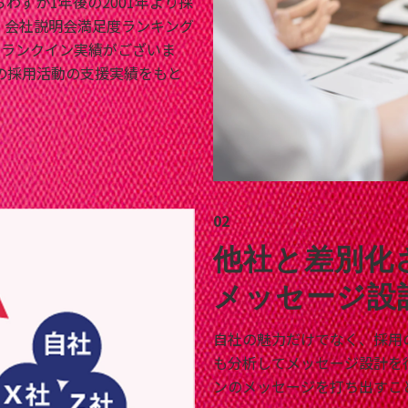
わずか1年後の2001年より採
、会社説明会満足度ランキング
のランクイン実績がございま
の採用活動の支援実績をもと
02
他社と差別化
メッセージ設
自社の魅力だけでなく、採用
も分析してメッセージ設計を
ンのメッセージを打ち出すこ