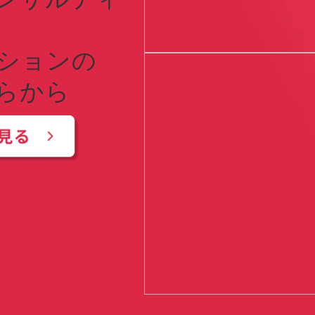
ションの
から  