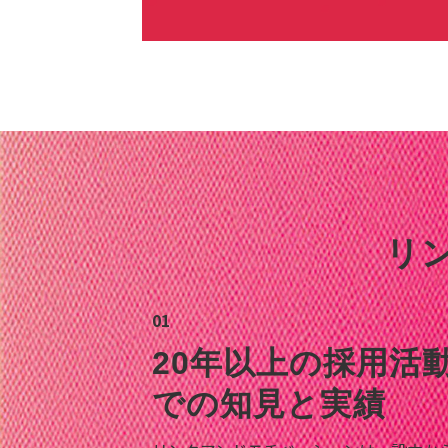
リ
01
20年以上の採用活
での知見と実績