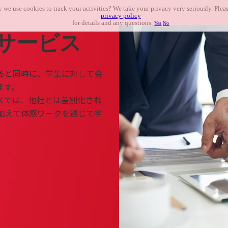
 we use cookies to track your activities? We take your privacy very seriously. Pleas
privacy policy
for details and any questions.
Yes
No
サービス
ると同時に、学生に対して会
ます。
スでは、他社とは差別化され
加えて体感ワークを通じて学