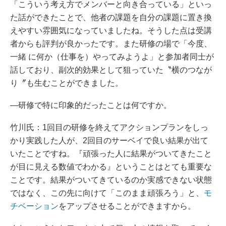
「こういう考え方でメンバーと向き合っている」といっ
た話ができたことで、他者の課題を自分の課題に置き換
えやすい雰囲気になっていましたね。そうした点は受講
者からも評判が良かったです。また研修の場で「今度、
一緒 に何か（仕事を）やってみようよ」と参加者同士が
話しており、副次的効果として狙っていた〝横のつなが
り〞も生むことができました。
―研修で特に印象的だったことは何ですか。
竹川氏：1回目の研修を終えてアクションプランをしっ
かり実践した人が、2回目のサーベイで良い結果が出て
いたことですね。『頑張った人に結果がついてきたこと
が目に見える数値でわかる』ということはとても重要な
ことです。結果がついてきているのか実感できない状態
ではなく、この先に向けて「このまま頑張ろう」と、
モ
チベーション
をアップさせることができますから。