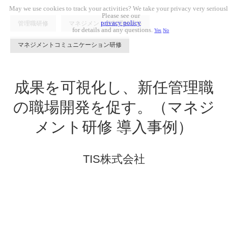
May we use cookies to track your activities? We take your privacy very seriousl
Please see our
privacy policy
管理職研修
マネジメント役割理解研修
for details and any questions.
Yes
No
マネジメントコミュニケーション研修
成果を可視化し、
新任管理職
の職場開発を促す。
（マネジ
メント研修 導入事例）
TIS株式会社