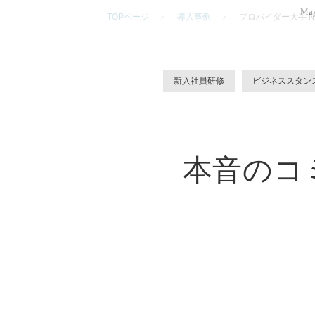
May
TOPページ
導入事例
プロバイダー大手 
新入社員研修
ビジネススタン
本音のコ