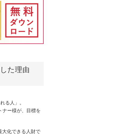
入した理由
゙られる人」。
ートナー様が、目標を
大化できる人財で