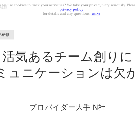
 we use cookies to track your activities? We take your privacy very seriously. Pleas
N社様
privacy policy
for details and any questions.
Yes
No
ス研修
活気あるチーム創りに
ミュニケーションは欠
プロバイダー大手 N社