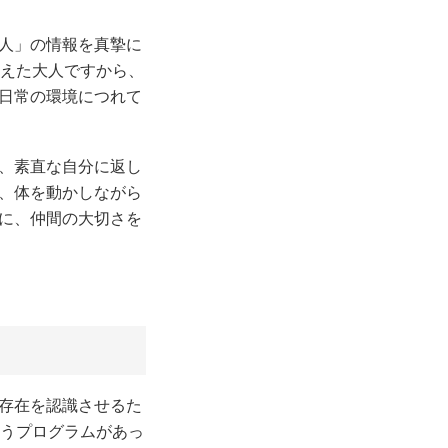
他人」の情報を真摯に
越えた大人ですから、
非日常の環境につれて
か、素直な自分に返し
く、体を動かしながら
上に、仲間の大切さを
の存在を認識させるた
゚ログラムがあっ