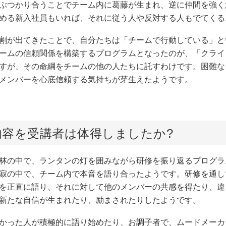
がぶつかり合うことでチーム内に葛藤が生まれ、逆に仲間を強く
務める新入社員もいれば、それに従う人や反対する人もでてくる
役割が出てきたことで、自分たちは「チームで行動している」と
ームの信頼関係を構築するプログラムとなったのが、「クライ
゙すが、その命綱をチームの他の人たちに託すわけです。困難
メンバーを心底信頼する気持ちが芽生えたようです。
内容を受講者は体得しましたか?
の中で、ランタンの灯を囲みながら研修を振り返るプログラ
寂の中で、チーム内で本音を語り合ったようです。研修を通
を正直に語り、それに対して他のメンバーの共感を得たり、
に新たな自信が生まれたり、励まされたりしたようです。
った人が積極的に語り始めたり、お調子者で、ムードメーカー