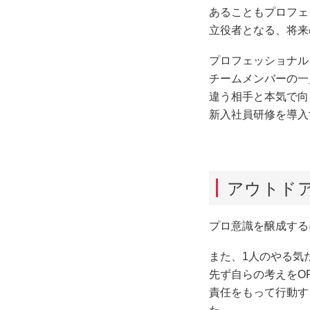
あることもプロフ
立役者となる、将来
プロフェッショナ
チームメンバーの
違う相手と本気で
新入社員研修を導入
アウトド
プロ意識を醸成す
また、1人のやる気た
先ず自らの考えを
責任をもって行動す