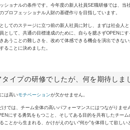
ェッショナルの条件です。今年度の新人社員SE職研修では、当
のプロフェッショナル人財の基礎作りを目指しています。
ルとしてのステージに立つ前の新人社員に対し、まずは社会人
一員として、共通の目標達成のために、自らを臆さずOPENに
向きあうことの難しさを、改めて体感できる機会を演出できない
することに決めました。
アタイプの研修でしたが、何を期待しま
るには高い
モチベーション
が欠かせません。
゙けでは、チーム全体の高いパフォーマンスにはつながりま
OPENにする勇気をもつこと、そしてある目的を共有したチーム
ることから生まれる、かけがえのない“何か”を体得して欲しい