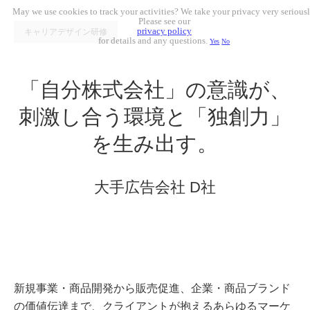
May we use cookies to track your activities? We take your privacy very seriousl
Please see our
privacy policy
キャリアデザイン研修
for details and any questions.
Yes
No
「自分株式会社」の意識が、
刺激し合う
環境と「独創力」
を生み出す。
大手広告会社 D社
新規事業・商品開発から販売促進、企業・商品ブランド
の価値伝達まで、クライアントが抱えるあらゆるマーケ